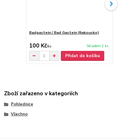
Badgastein / Bad Gastein (Rakousko)
Steyr / Štýr
100 Kč
50 Kč
Skladem 1 ks
/
ks
/
ks
Přidat do košíku
Zboží zařazeno v kategoriích
Pohlednice
Všechno