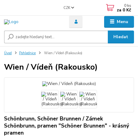
0
ks
CZK
za
0 Kč
Menu
Hledat
Úvod
Pohlednice
Wien / Vídeň (Rakousko)
Wien / Vídeň (Rakousko)
Schönbrunn, Schöner Brunnen / Zámek
Schönbrunn, pramen "Schöner Brunnen" - krásný
pramen