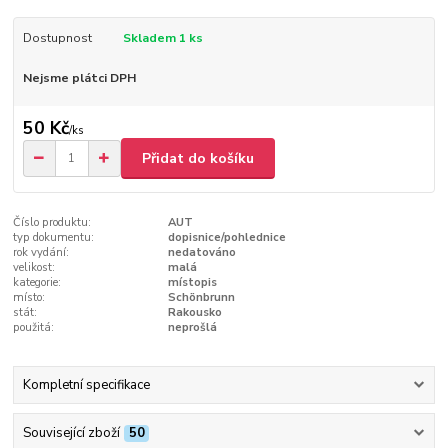
Dostupnost
Skladem 1 ks
Nejsme plátci DPH
50 Kč
/
ks
Přidat do košíku
Číslo produktu:
AUT
typ dokumentu:
dopisnice/pohlednice
rok vydání:
nedatováno
velikost:
malá
kategorie:
místopis
místo:
Schönbrunn
stát:
Rakousko
použitá:
neprošlá
Kompletní specifikace
Související zboží
50