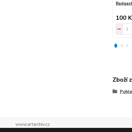
Badgast
100 K
Zboží 
Pohle
www.artarchiv.cz