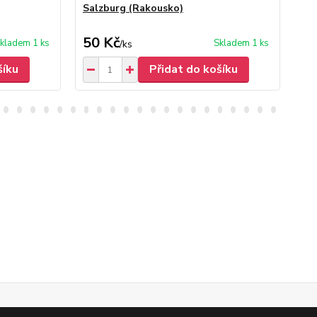
Salzburg (Rakousko)
Li
50 Kč
50
kladem 1 ks
Skladem 1 ks
/
ks
šíku
Přidat do košíku