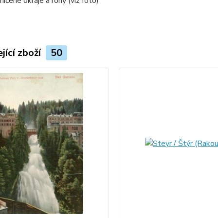
ičené okraje a rohy (viz foto)
jící zboží
50