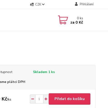
Přihlášení
CZK
0
ks
za
0 Kč
tupnost
Skladem 1 ks
sme plátci DPH
 Kč
Přidat do košíku
/
ks