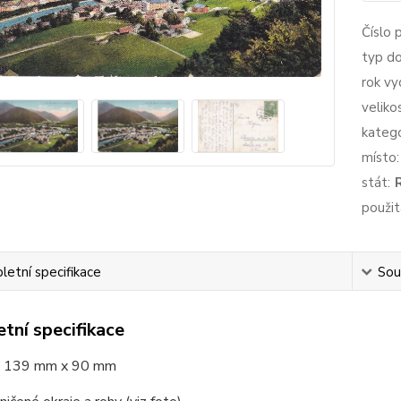
Číslo 
typ d
rok vy
veliko
katego
místo:
stát:
použit
etní specifikace
Souv
tní specifikace
139 mm x 90 mm