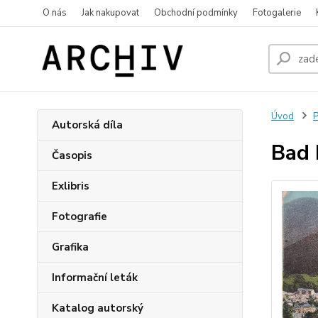
O nás
Jak nakupovat
Obchodní podmínky
Fotogalerie
Úvod
P
Autorská díla
Bad 
Časopis
Exlibris
Fotografie
Grafika
Informační leták
Katalog autorský