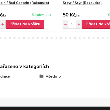
ein / Bad Gastein (Rakousko)
Steyr / Štýr (Rakousko)
č
50 Kč
Skladem 1 ks
S
/
ks
/
ks
Přidat do košíku
Přidat do ko
zařazeno v kategoriích
dnice
Všechno