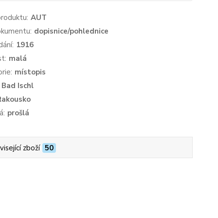
produktu:
AUT
okumentu:
dopisnice/pohlednice
dání:
1916
st:
malá
rie:
místopis
Bad Ischl
Rakousko
á:
prošlá
isející zboží
50