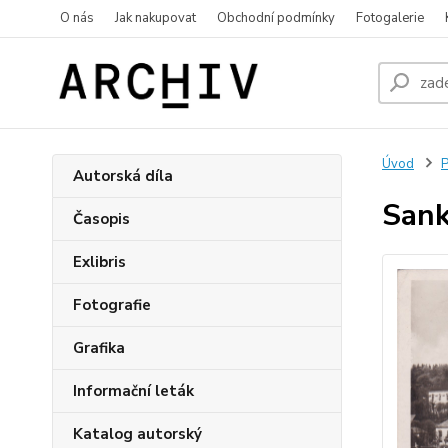
O nás
Jak nakupovat
Obchodní podmínky
Fotogalerie
Úvod
P
Autorská díla
Sank
Časopis
Exlibris
Fotografie
Grafika
Informační leták
Katalog autorský