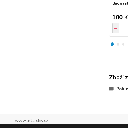
Badgast
100 K
Zboží 
Pohle
www.artarchiv.cz