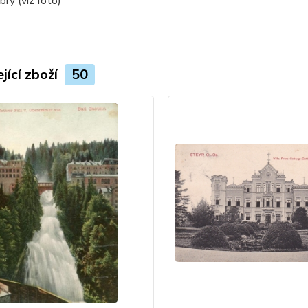
rý (viz foto)
jící zboží
50