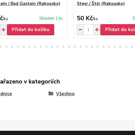
ein / Bad Gastein (Rakousko)
Steyr / Štýr (Rakousko)
č
50 Kč
Skladem 1 ks
S
/
ks
/
ks
Přidat do košíku
Přidat do ko
zařazeno v kategoriích
dnice
Všechno