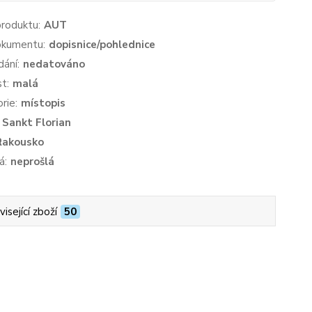
produktu:
AUT
okumentu:
dopisnice/pohlednice
dání:
nedatováno
st:
malá
rie:
místopis
Sankt Florian
Rakousko
á:
neprošlá
isející zboží
50