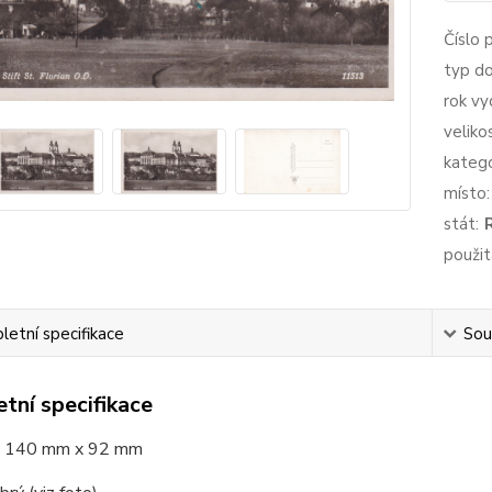
Číslo 
typ d
rok vy
veliko
katego
místo:
stát:
použit
etní specifikace
Souv
tní specifikace
140 mm x 92 mm