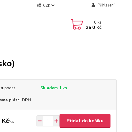
Přihlášení
CZK
0
ks
za
0 Kč
sko)
tupnost
Skladem 1 ks
sme plátci DPH
 Kč
Přidat do košíku
/
ks