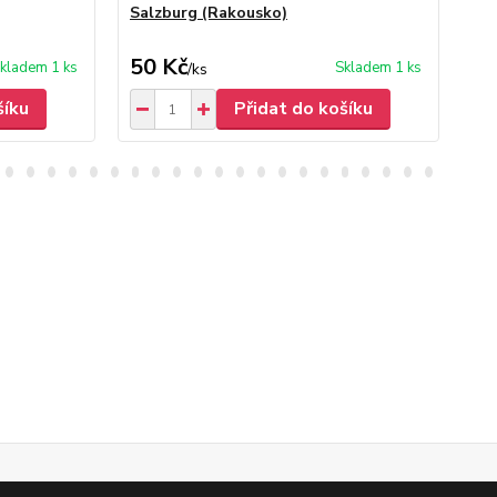
Salzburg (Rakousko)
Li
50 Kč
50
kladem 1 ks
Skladem 1 ks
/
ks
šíku
Přidat do košíku