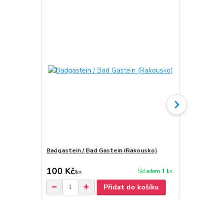
Badgastein / Bad Gastein (Rakousko)
Steyr / Štýr
100 Kč
50 Kč
Skladem 1 ks
/
ks
/
ks
Přidat do košíku