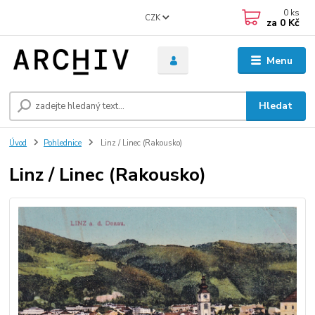
0
ks
CZK
za
0 Kč
Menu
Hledat
Úvod
Pohlednice
Linz / Linec (Rakousko)
Linz / Linec (Rakousko)