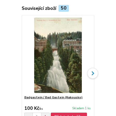
Související zboží
50
Badgastein / Bad Gastein (Rakousko)
Steyr / Štýr
100 Kč
50 Kč
Skladem 1 ks
/
ks
/
ks