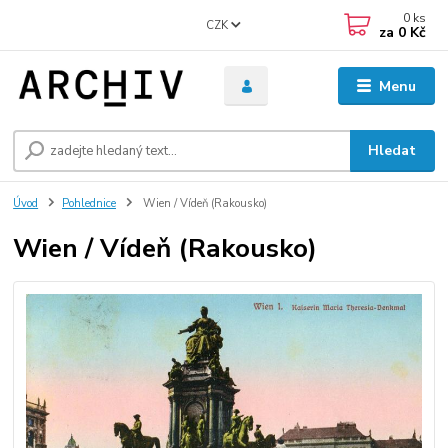
0
ks
CZK
za
0 Kč
Menu
Hledat
Úvod
Pohlednice
Wien / Vídeň (Rakousko)
Wien / Vídeň (Rakousko)