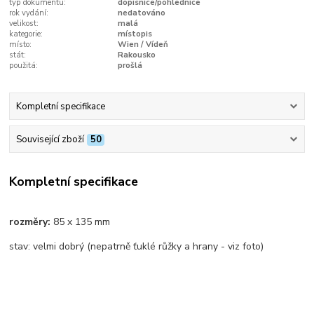
typ dokumentu:
dopisnice/pohlednice
rok vydání:
nedatováno
velikost:
malá
kategorie:
místopis
místo:
Wien / Vídeň
stát:
Rakousko
použitá:
prošlá
Kompletní specifikace
Související zboží
50
Kompletní specifikace
rozměry:
85 x 135 mm
stav: velmi dobrý (nepatrně ťuklé růžky a hrany - viz foto)