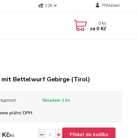
Přihlášení
CZK
0
ks
za
0 Kč
 mit Bettelwurf Gebirge (Tirol)
tupnost
Skladem 1 ks
sme plátci DPH
 Kč
Přidat do košíku
/
ks