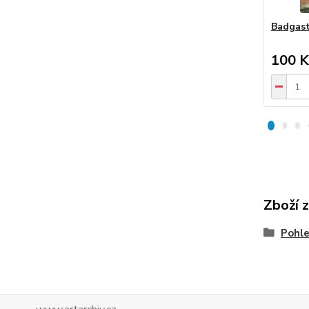
Badgast
100 K
Zboží 
Pohle