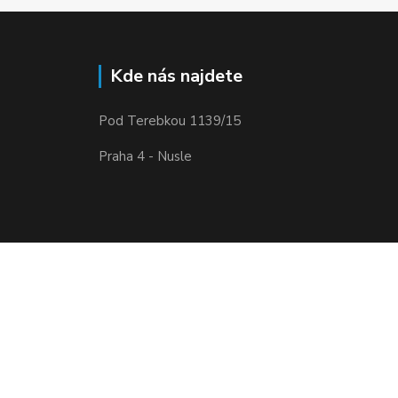
Kde nás najdete
Pod Terebkou 1139/15
Praha 4 - Nusle
Vytvořeno na
Eshop-rychle.cz