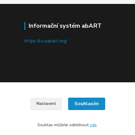
Informační systém abART
https://cs.isabart.org/
Upravit sběr cookies.
Souhlasím
Nastavení
Souhlas můžete odmítnout
zde
.