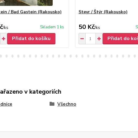
ein / Bad Gastein (Rakousko)
Steyr / Štýr (Rakousko)
č
50 Kč
Skladem 1 ks
S
/
ks
/
ks
Přidat do košíku
Přidat do ko
zařazeno v kategoriích
dnice
Všechno