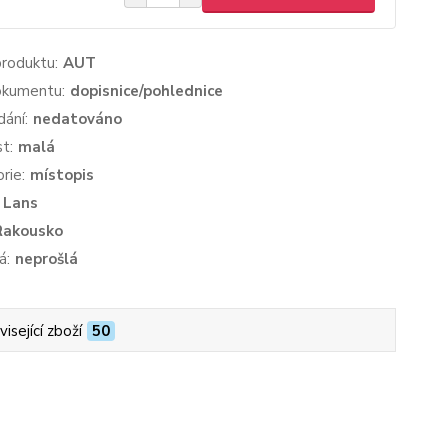
produktu:
AUT
okumentu:
dopisnice/pohlednice
dání:
nedatováno
st:
malá
rie:
místopis
Lans
Rakousko
á:
neprošlá
isející zboží
50