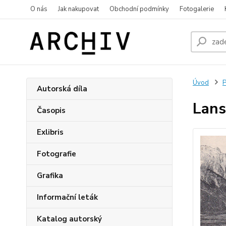
O nás
Jak nakupovat
Obchodní podmínky
Fotogalerie
Úvod
P
Autorská díla
Lans
Časopis
Exlibris
Fotografie
Grafika
Informační leták
Katalog autorský