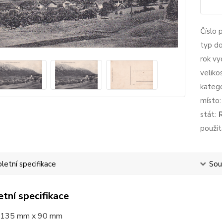
Číslo 
typ d
rok vy
veliko
katego
místo:
stát:
použit
etní specifikace
Souv
tní specifikace
135 mm x 90 mm