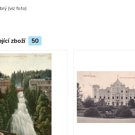
rý (viz foto)
jící zboží
50