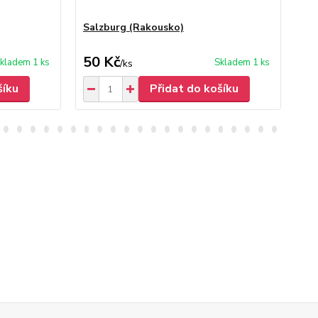
Salzburg (Rakousko)
Li
50 Kč
50
kladem 1 ks
Skladem 1 ks
/
ks
šíku
Přidat do košíku