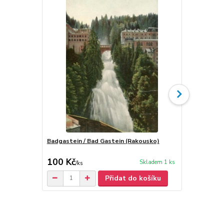
Badgastein / Bad Gastein (Rakousko)
Steyr / Štýr
100 Kč
50 Kč
Skladem 1 ks
/
ks
/
ks
Přidat do košíku