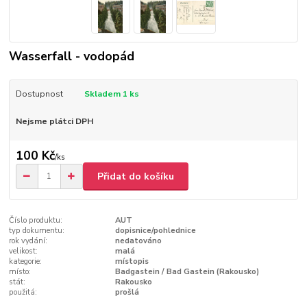
Wasserfall - vodopád
Dostupnost
Skladem 1 ks
Nejsme plátci DPH
100 Kč
/
ks
Přidat do košíku
Číslo produktu:
AUT
typ dokumentu:
dopisnice/pohlednice
rok vydání:
nedatováno
velikost:
malá
kategorie:
místopis
místo:
Badgastein / Bad Gastein (Rakousko)
stát:
Rakousko
použitá:
prošlá