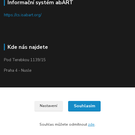
Informační systém abART
https://cs.isabart.org/
Kde nás najdete
Pod Terebkou 1139/15
Praha 4 - Nusle
Souhlasím
Nastavení
Upravit sběr cookies.
Souhlas můžete odmítnout
zde
.
Vytvořeno na
Eshop-rychle.cz