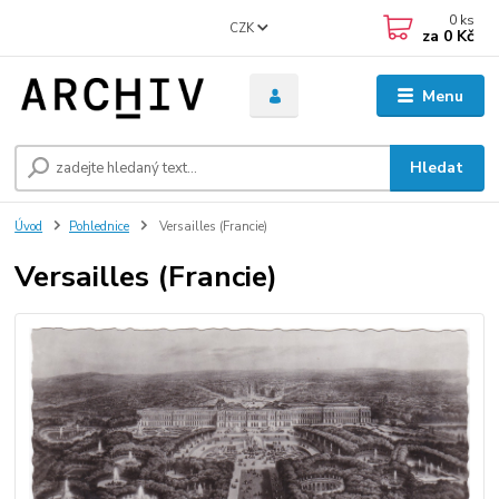
0
ks
CZK
za
0 Kč
Menu
Hledat
Úvod
Pohlednice
Versailles (Francie)
Versailles (Francie)