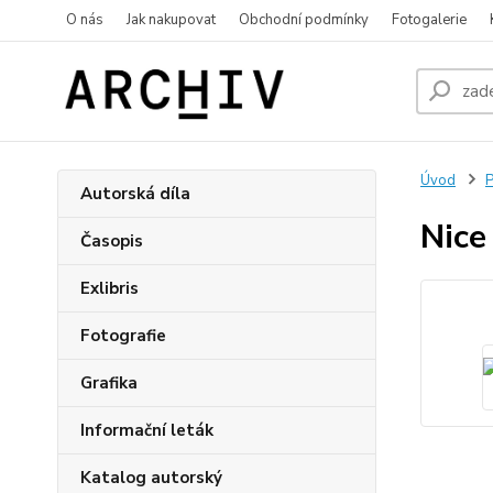
O nás
Jak nakupovat
Obchodní podmínky
Fotogalerie
Úvod
P
Autorská díla
Nice
Časopis
Exlibris
Fotografie
Grafika
Informační leták
Katalog autorský