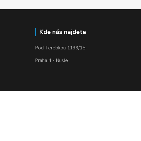
Kde nás najdete
Pod Terebkou 1139/15
Praha 4 - Nusle
Vytvořeno na
Eshop-rychle.cz