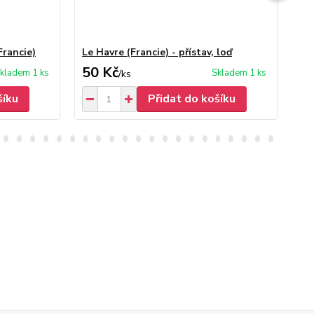
Francie)
Le Havre (Francie) - přístav, loď
Gr
50 Kč
50
kladem 1 ks
Skladem 1 ks
/
ks
šíku
Přidat do košíku