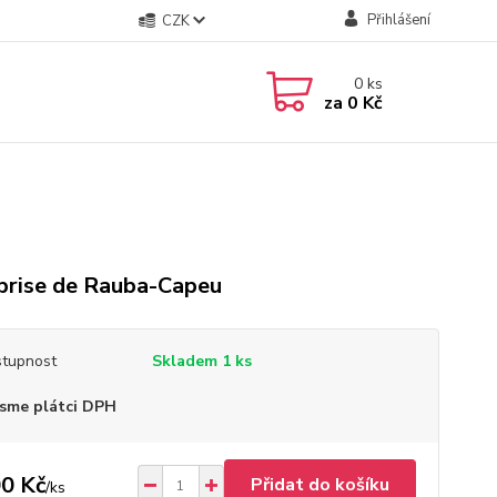
Přihlášení
CZK
0
ks
za
0 Kč
prise de Rauba-Capeu
tupnost
Skladem 1 ks
sme plátci DPH
0 Kč
Přidat do košíku
/
ks