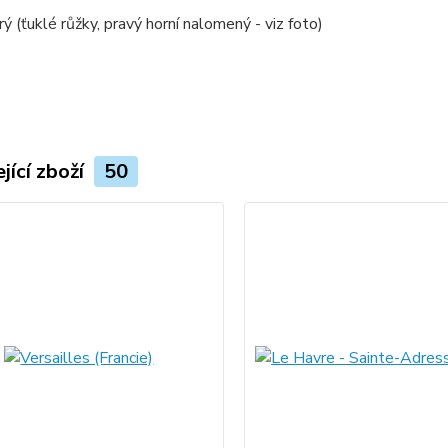
rý (ťuklé růžky, pravý horní nalomený - viz foto)
jící zboží
50