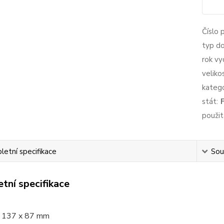
Číslo 
typ d
rok vy
veliko
katego
stát:
použit
etní specifikace
Souv
tní specifikace
137 x 87 mm