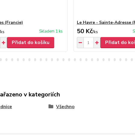
es (Francie)
Le Havre - Sainte-Adresse (
50 Kč
Skladem 1 ks
S
/
ks
/
ks
Přidat do košíku
Přidat do ko
zařazeno v kategoriích
dnice
Všechno