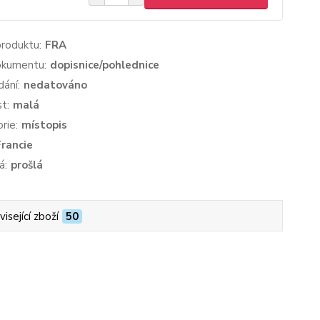
produktu:
FRA
okumentu:
dopisnice/pohlednice
dání:
nedatováno
st:
malá
rie:
místopis
Francie
á:
prošlá
isející zboží
50