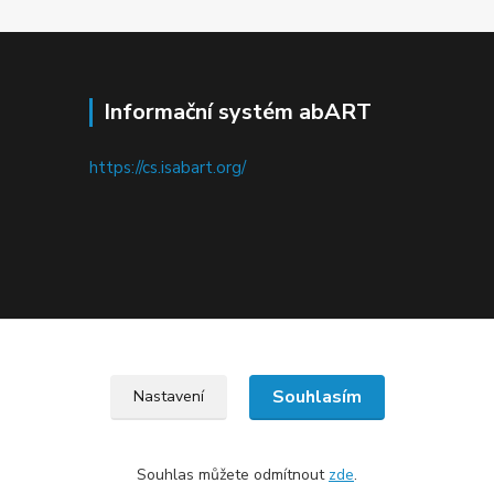
Informační systém abART
https://cs.isabart.org/
Upravit sběr cookies.
Souhlasím
Nastavení
Souhlas můžete odmítnout
zde
.