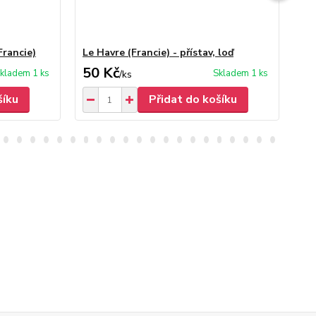
Francie)
Le Havre (Francie) - přístav, loď
Gr
50 Kč
50
kladem 1 ks
Skladem 1 ks
/
ks
šíku
Přidat do košíku