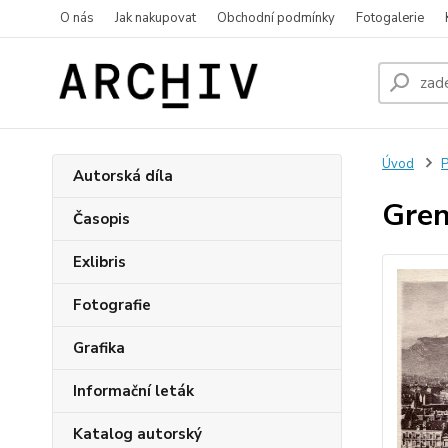
O nás
Jak nakupovat
Obchodní podmínky
Fotogalerie
Úvod
P
Autorská díla
Gren
Časopis
Exlibris
Fotografie
Grafika
Informační leták
Katalog autorský