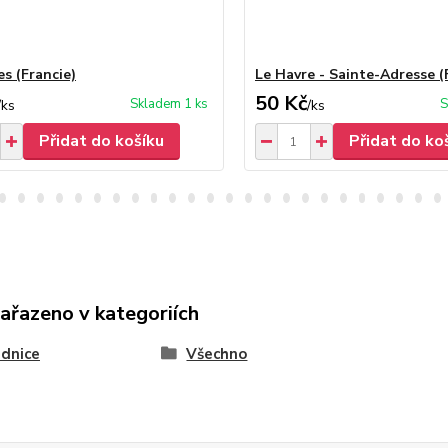
es (Francie)
Le Havre - Sainte-Adresse (
50 Kč
Skladem 1 ks
S
/
ks
/
ks
Přidat do košíku
Přidat do ko
zařazeno v kategoriích
dnice
Všechno