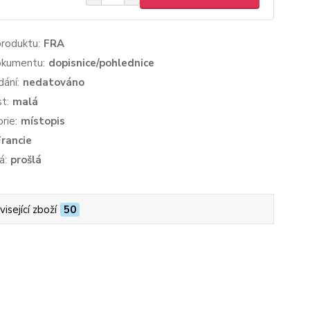
produktu:
FRA
okumentu:
dopisnice/pohlednice
dání:
nedatováno
st:
malá
rie:
místopis
Francie
á:
prošlá
isející zboží
50