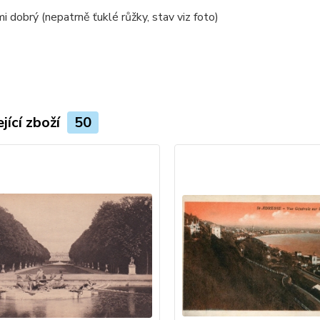
mi dobrý (nepatrně ťuklé růžky, stav viz foto)
jící zboží
50