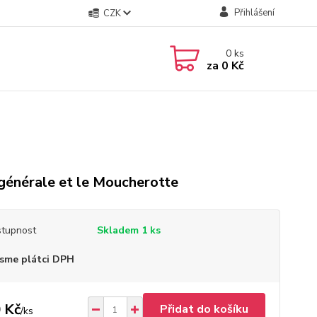
Přihlášení
CZK
0
ks
za
0 Kč
générale et le Moucherotte
tupnost
Skladem 1 ks
sme plátci DPH
 Kč
Přidat do košíku
/
ks