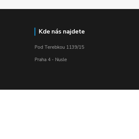
Kde nás najdete
Pod Terebkou 1139/15
Praha 4 - Nusle
Vytvořeno na
Eshop-rychle.cz