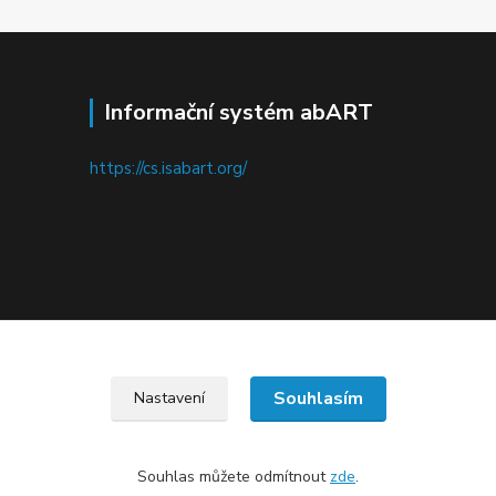
Informační systém abART
https://cs.isabart.org/
Upravit sběr cookies.
Souhlasím
Nastavení
Souhlas můžete odmítnout
zde
.