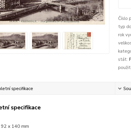
Číslo 
typ d
rok vy
veliko
katego
stát:
použit
etní specifikace
Souv
tní specifikace
92 x 140 mm