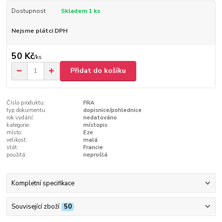
Dostupnost
Skladem 1 ks
Nejsme plátci DPH
50 Kč
/
ks
Přidat do košíku
Číslo produktu:
FRA
typ dokumentu:
dopisnice/pohlednice
rok vydání:
nedatováno
kategorie:
místopis
místo:
Eze
velikost:
malá
stát:
Francie
použitá:
neprošlá
Kompletní specifikace
Související zboží
50