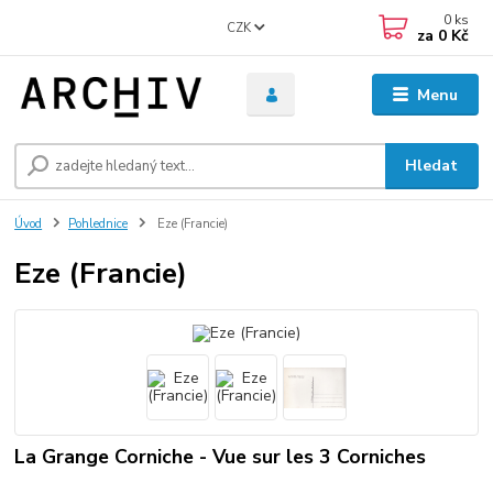
0
ks
CZK
za
0 Kč
Menu
Hledat
Úvod
Pohlednice
Eze (Francie)
Eze (Francie)
La Grange Corniche - Vue sur les 3 Corniches