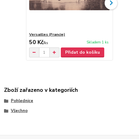
Versailles (Francie)
Le Havre - 
50 Kč
50 Kč
Skladem 1 ks
/
ks
/
ks
Přidat do košíku
Zboží zařazeno v kategoriích
Pohlednice
Všechno