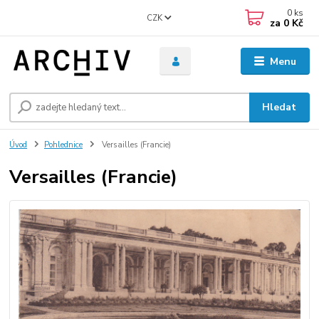
0
ks
CZK
za
0 Kč
Menu
Hledat
Úvod
Pohlednice
Versailles (Francie)
Versailles (Francie)