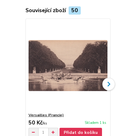
Související zboží
50
Versailles (Francie)
Le Havre - 
50 Kč
50 Kč
Skladem 1 ks
/
ks
/
ks
Přidat do košíku