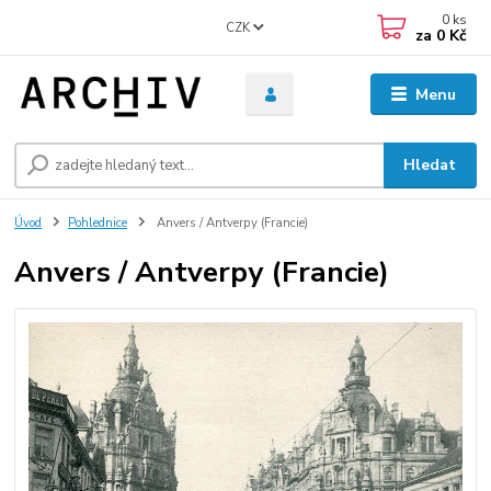
0
ks
CZK
za
0 Kč
Menu
Hledat
Úvod
Pohlednice
Anvers / Antverpy (Francie)
Anvers / Antverpy (Francie)