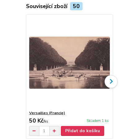
Související zboží
50
Versailles (Francie)
Le Havre - 
50 Kč
50 Kč
Skladem 1 ks
/
ks
/
ks
Přidat do košíku