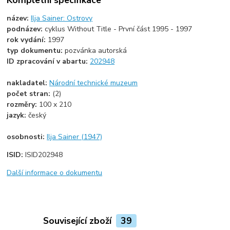
název:
Ilja Sainer: Ostrovy
podnázev:
cyklus Without Title - První část 1995 - 1997
rok vydání:
1997
typ dokumentu:
pozvánka autorská
ID zpracování v abartu:
202948
nakladatel:
Národní technické muzeum
počet stran:
(2)
rozměry:
100 x 210
jazyk:
český
osobnosti:
Ilja Sainer (1947)
ISID:
ISID202948
Další informace o dokumentu
Související zboží
39