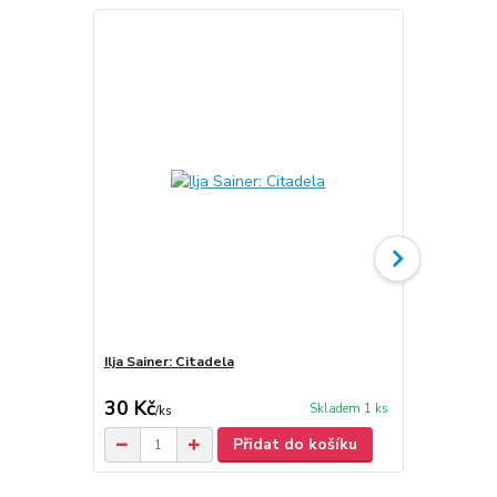
Ilja Sainer: Citadela
Ilja Sainer: 
(podpis)
30 Kč
80 Kč
Skladem 1 ks
/
ks
/
ks
Přidat do košíku