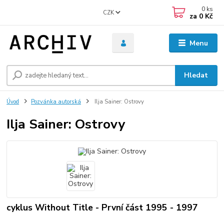
0
ks
CZK
za
0 Kč
Menu
Hledat
Úvod
Pozvánka autorská
Ilja Sainer: Ostrovy
Ilja Sainer: Ostrovy
cyklus Without Title - První část 1995 - 1997