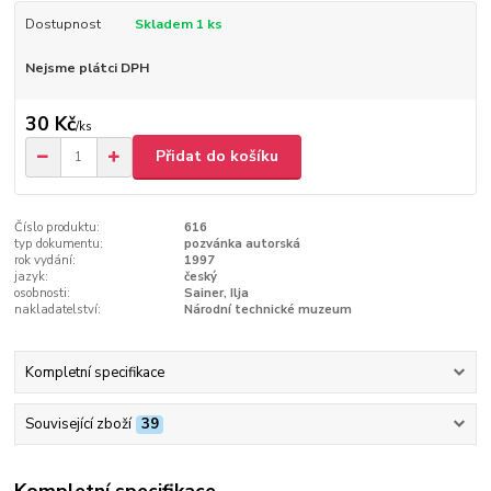
Dostupnost
Skladem 1 ks
Nejsme plátci DPH
30 Kč
/
ks
Přidat do košíku
Číslo produktu:
616
typ dokumentu:
pozvánka autorská
rok vydání:
1997
jazyk:
český
osobnosti:
Sainer, Ilja
nakladatelství:
Národní technické muzeum
Kompletní specifikace
Související zboží
39
Kompletní specifikace