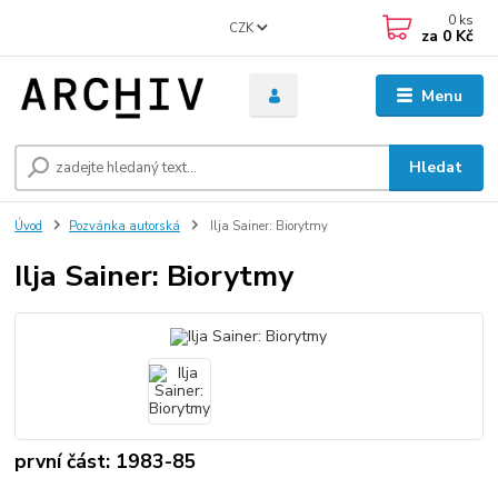
0
ks
CZK
za
0 Kč
Menu
Hledat
Úvod
Pozvánka autorská
Ilja Sainer: Biorytmy
Ilja Sainer: Biorytmy
první část: 1983-85