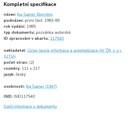
Kompletní specifikace
název:
Ilja Sainer: Biorytmy
podnázev:
první část: 1983-85
rok vydání:
1985
typ dokumentu:
pozvánka autorská
ID zpracování v abartu:
117540
nakladatel:
Ústav teorie informace a automatizace AV ČR, v. v. i.
(ÚTIA)
počet stran:
(2)
rozměry:
111 x 217
jazyk:
český
osobnosti:
Ilja Sainer (1947)
ISID:
ISID117540
Další informace o dokumentu