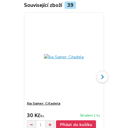
Související zboží
39
Ilja Sainer: Citadela
Ilja Sainer: 
(podpis)
30 Kč
80 Kč
Skladem 1 ks
/
ks
/
ks
Přidat do košíku