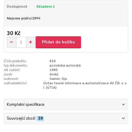
Dostupnost
Skladem 1
Nejsme plátci DPH
30 Kč
Přidat do košíku
Číslo produktu:
616
typ dokumentu:
pozvánka autorská
rok vydání:
1985
jazyk:
český
osobnosti:
Sainer, Ilja
nakladatelství:
Ústav teorie informace a automatizace AV ČR, v. v.
i. (ÚTIA)
Kompletní specifikace
Související zboží
39