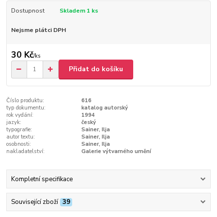
Dostupnost
Skladem 1 ks
Nejsme plátci DPH
30 Kč
/
ks
Přidat do košíku
Číslo produktu:
616
typ dokumentu:
katalog autorský
rok vydání:
1994
jazyk:
český
typografie:
Sainer, Ilja
autor textu:
Sainer, Ilja
osobnosti:
Sainer, Ilja
nakladatelství:
Galerie výtvarného umění
Kompletní specifikace
Související zboží
39