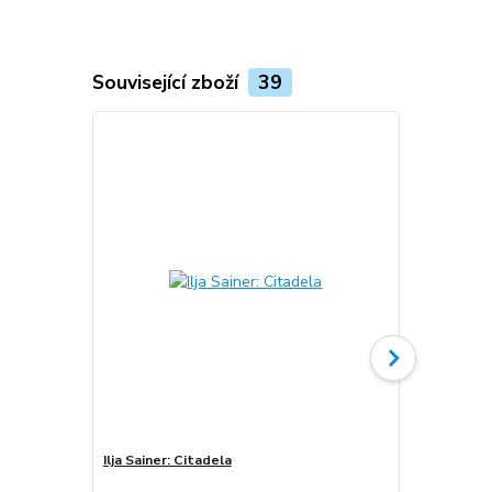
Související zboží
39
Ilja Sainer: Citadela
Ilja Sainer: 
(podpis)