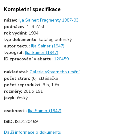
Kompletní specifikace
název:
Ilja Sainer: Fragmenty 1987-93
podnázev:
1.-3. část
rok vydání:
1994
typ dokumentu:
katalog autorský
autor textu:
Ilja Sainer (1947)
typograf:
Ilja Sainer (1947)
ID zpracování v abartu:
120459
nakladatel:
Galerie výtvarného umění
počet stran:
(6), skládačka
počet reprodukcí:
3 b, 1 čb
rozměry:
201 x 191
jazyk:
český
osobnosti:
Ilja Sainer (1947)
ISID:
ISID120459
Další informace o dokumentu