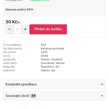
Nejsme plátci DPH
30 Kč
/
ks
Přidat do košíku
Číslo produktu:
616
typ dokumentu:
katalog autorský
rok vydání:
1975
jazyk:
český
typografie:
Sainer, Vladimír
autor textu:
Formánek, Václav
fotografie:
Štamfest, Jiří
osobnosti:
Sainer, Ilja
Kompletní specifikace
Související zboží
39