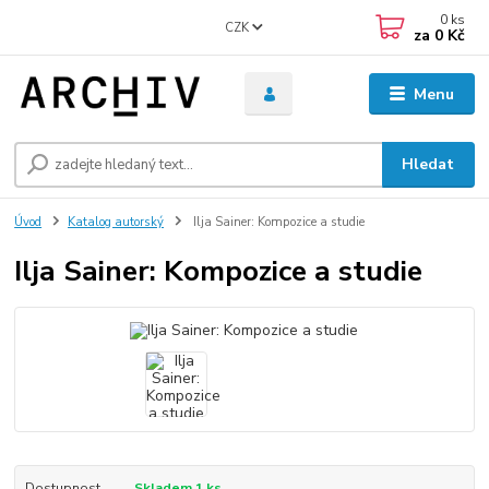
0
ks
CZK
za
0 Kč
Menu
Hledat
Úvod
Katalog autorský
Ilja Sainer: Kompozice a studie
Ilja Sainer: Kompozice a studie
Dostupnost
Skladem 1 ks