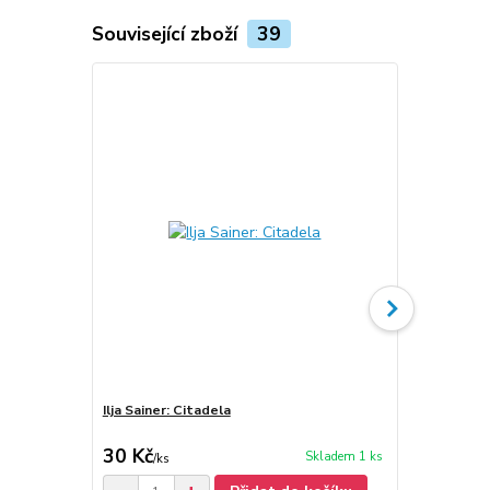
Související zboží
39
Ilja Sainer: Citadela
Ilja Sainer: 
(podpis)
30 Kč
80 Kč
Skladem 1 ks
/
ks
/
ks