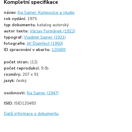
Kompletní specifikace
název:
Ilja Sainer: Kompozice a studie
rok vydání:
1975
typ dokumentu:
katalog autorský
autor textu:
Václav Formánek (1922)
typograf:
Vladimír Sainer (1921)
fotografie:
Jiří Štamfest (1950)
ID zpracování v abartu:
120483
počet stran:
(12)
počet reprodukcí:
9 čb
rozměry:
207 x 91
jazyk:
český
osobnosti:
Ilja Sainer (1947)
ISID:
ISID120483
Další informace o dokumentu