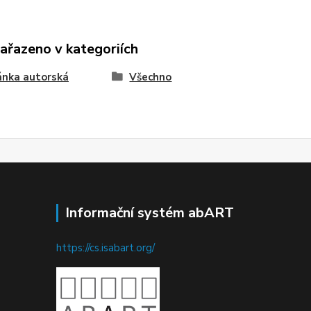
zařazeno v kategoriích
ánka autorská
Všechno
Informační systém abART
https://cs.isabart.org/