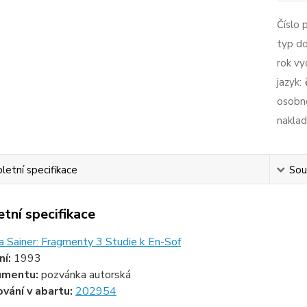
Číslo 
typ d
rok vy
jazyk:
osobno
naklad
etní specifikace
Souv
tní specifikace
ja Sainer: Fragmenty 3 Studie k En-Sof
ní:
1993
umentu:
pozvánka autorská
ování v abartu:
202954