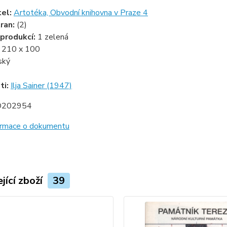
tel:
Artotéka, Obvodní knihovna v Praze 4
ran:
(2)
produkcí:
1 zelená
:
210 x 100
ský
ti:
Ilja Sainer (1947)
D202954
formace o dokumentu
jící zboží
39