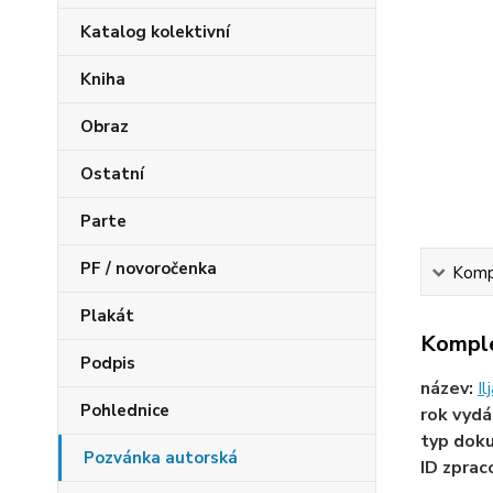
Katalog kolektivní
Kniha
Obraz
Ostatní
Parte
PF / novoročenka
Kompl
Plakát
Komple
Podpis
název:
Il
Pohlednice
rok vydá
typ dok
Pozvánka autorská
ID zprac