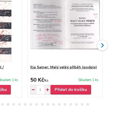
l /
Ilja Sainer: Malý velký příběh (podpis)
Ilj
50 Kč
70
kladem 1 ks
Skladem 1 ks
/
ks
šíku
Přidat do košíku