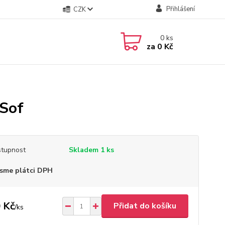
Přihlášení
CZK
0
ks
za
0 Kč
-Sof
tupnost
Skladem 1 ks
sme plátci DPH
 Kč
Přidat do košíku
/
ks