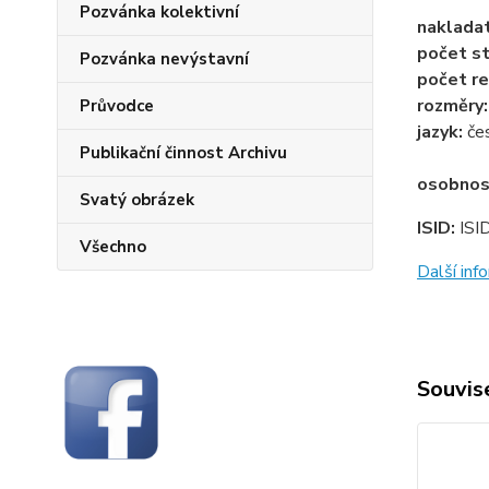
Pozvánka kolektivní
naklada
počet st
Pozvánka nevýstavní
počet re
rozměry
Průvodce
jazyk:
če
Publikační činnost Archivu
osobnos
Svatý obrázek
ISID:
ISI
Všechno
Další in
Souvise