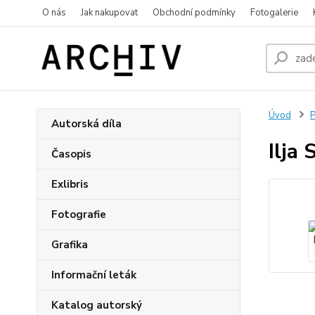
O nás
Jak nakupovat
Obchodní podmínky
Fotogalerie
Úvod
P
Autorská díla
Ilja
Časopis
Exlibris
Fotografie
Grafika
Informační leták
Katalog autorský