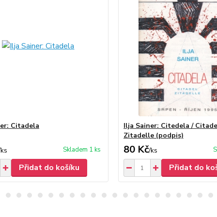
ner: Citadela
Ilja Sainer: Citedela / Citade
Zitadelle (podpis)
80 Kč
Skladem 1 ks
S
/
ks
/
ks
Přidat do košíku
Přidat do ko