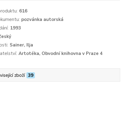
produktu:
616
okumentu:
pozvánka autorská
dání:
1993
český
sti:
Sainer, Ilja
atelství:
Artotéka, Obvodní knihovna v Praze 4
isející zboží
39