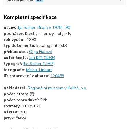
Kompletní specifikace
název:
Ilja Sainer: Bilance 1978 - 90
podnázev:
Kresby - obrazy - objekty
rok vydání:
1990
typ dokumentu:
katalog autorský
překladatel:
Olga Fialová
autor textu:
Jan Kříž (1935)
typograf:
Ilja Sainer (1947)
fotografie:
Michal Linhart
ID zpracování v abartu:
120453
nakladatel:
Regionální muzeum v Kolíně, p.o.
počet stran:
(8)
počet reprodukcí:
5 čb
rozměry:
210 x 150
náklad:
800
jazyk:
český