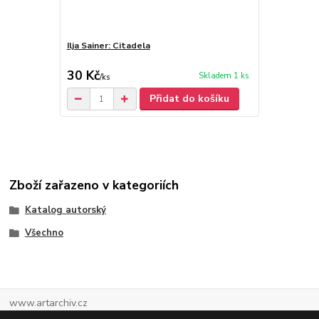
Ilja Sainer: Citadela
Ilja Sainer: 
(podpis)
30 Kč
80 Kč
Skladem 1 ks
/
ks
/
ks
Přidat do košíku
Zboží zařazeno v kategoriích
Katalog autorský
Všechno
www.artarchiv.cz