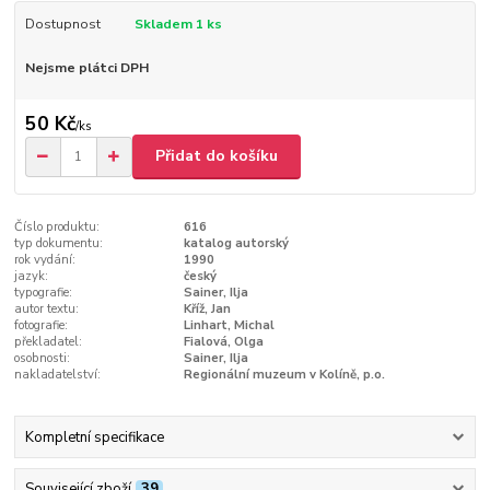
Dostupnost
Skladem 1 ks
Nejsme plátci DPH
50 Kč
/
ks
Přidat do košíku
Číslo produktu:
616
typ dokumentu:
katalog autorský
rok vydání:
1990
jazyk:
český
typografie:
Sainer, Ilja
autor textu:
Kříž, Jan
fotografie:
Linhart, Michal
překladatel:
Fialová, Olga
osobnosti:
Sainer, Ilja
nakladatelství:
Regionální muzeum v Kolíně, p.o.
Kompletní specifikace
Související zboží
39