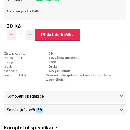
Nejsme plátci DPH
30 Kč
/
ks
Přidat do košíku
Číslo produktu:
39
typ dokumentu:
pozvánka autorská
rok vydání:
2001
jazyk:
český
osobnosti:
Grygar, Milan
nakladatelství:
Severočeská galerie výtvarného umění v
Litoměřicích
Kompletní specifikace
Související zboží
39
Kompletní specifikace