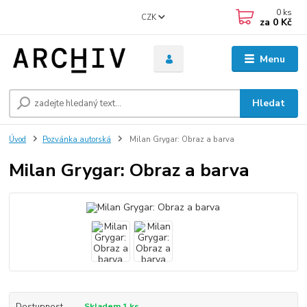
0
ks
CZK
za
0 Kč
Menu
Hledat
Úvod
Pozvánka autorská
Milan Grygar: Obraz a barva
Milan Grygar: Obraz a barva
Dostupnost
Skladem 1 ks