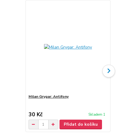
Milan Grygar: Antifony
Milan Gryga
30 Kč
30 Kč
Skladem 1
/
ks
Přidat do košíku