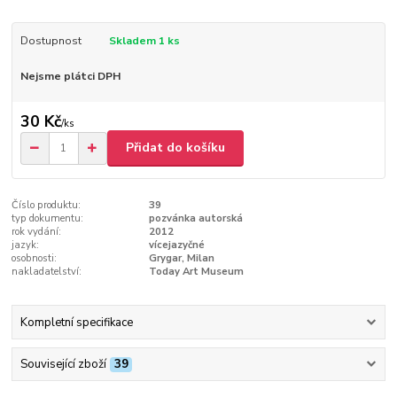
Dostupnost
Skladem 1 ks
Nejsme plátci DPH
30 Kč
/
ks
Přidat do košíku
Číslo produktu:
39
typ dokumentu:
pozvánka autorská
rok vydání:
2012
jazyk:
vícejazyčné
osobnosti:
Grygar, Milan
nakladatelství:
Today Art Museum
Kompletní specifikace
Související zboží
39