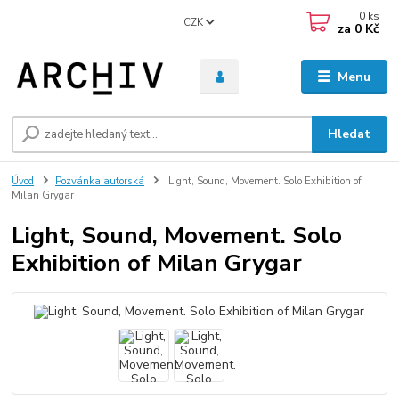
0
ks
CZK
za
0 Kč
Menu
Hledat
Úvod
Pozvánka autorská
Light, Sound, Movement. Solo Exhibition of
Milan Grygar
Light, Sound, Movement. Solo
Exhibition of Milan Grygar