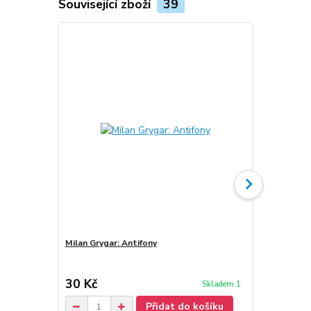
Související zboží
39
Milan Grygar: Antifony
Milan Gryga
30 Kč
30 Kč
Skladem 1
/
ks
Přidat do košíku