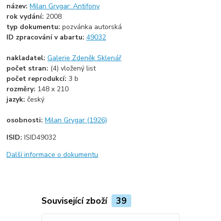
název:
Milan Grygar: Antifony
rok vydání:
2008
typ dokumentu:
pozvánka autorská
ID zpracování v abartu:
49032
nakladatel:
Galerie Zdeněk Sklenář
počet stran:
(4) vložený list
počet reprodukcí:
3 b
rozměry:
148 x 210
jazyk:
český
osobnosti:
Milan Grygar (1926)
ISID:
ISID49032
Další informace o dokumentu
Související zboží
39