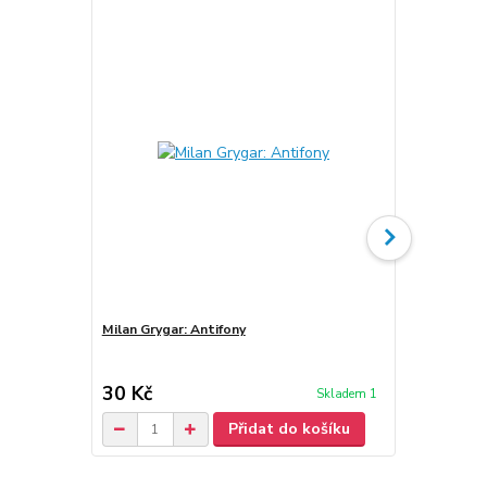
Milan Grygar: Antifony
Milan Gryga
30 Kč
30 Kč
Skladem 1
/
ks
Přidat do košíku