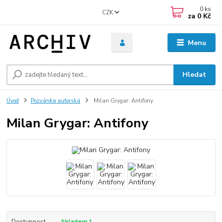
0
ks
CZK
za
0 Kč
Menu
Hledat
Úvod
Pozvánka autorská
Milan Grygar: Antifony
Milan Grygar: Antifony
Dostupnost
Skladem 1