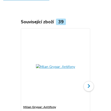
Související zboží
39
Milan Grygar: Antifony
Milan Gryga