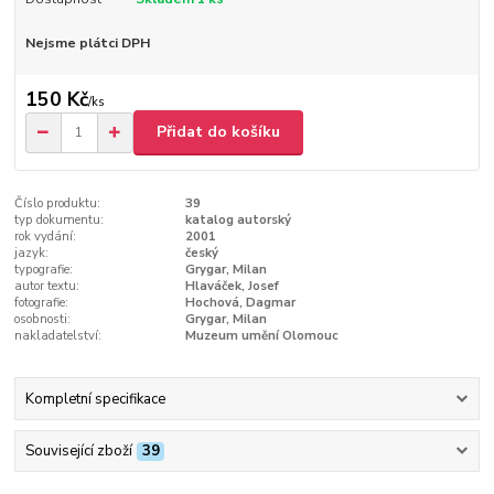
Nejsme plátci DPH
150 Kč
/
ks
Přidat do košíku
Číslo produktu:
39
typ dokumentu:
katalog autorský
rok vydání:
2001
jazyk:
český
typografie:
Grygar, Milan
autor textu:
Hlaváček, Josef
fotografie:
Hochová, Dagmar
osobnosti:
Grygar, Milan
nakladatelství:
Muzeum umění Olomouc
Kompletní specifikace
Související zboží
39