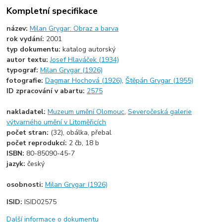
Kompletní specifikace
název:
Milan Grygar: Obraz a barva
rok vydání:
2001
typ dokumentu:
katalog autorský
autor textu:
Josef Hlaváček (1934)
typograf:
Milan Grygar (1926)
fotografie:
Dagmar Hochová (1926)
,
Štěpán Grygar (1955)
ID zpracování v abartu:
2575
nakladatel:
Muzeum umění Olomouc
,
Severočeská galerie
výtvarného umění v Litoměřicích
počet stran:
(32), obálka, přebal
počet reprodukcí:
2 čb, 18 b
ISBN:
80-85090-45-7
jazyk:
český
osobnosti:
Milan Grygar (1926)
ISID:
ISID02575
Další informace o dokumentu