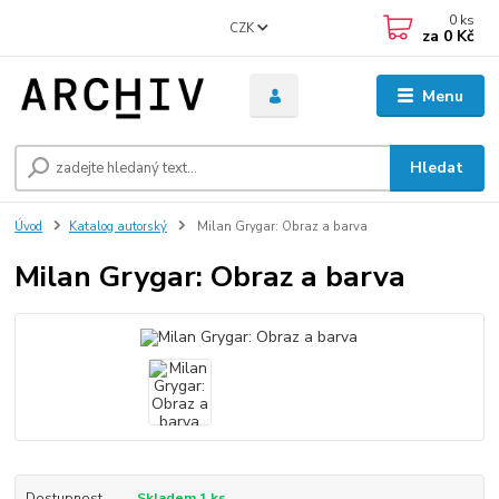
0
ks
CZK
za
0 Kč
Menu
Hledat
Úvod
Katalog autorský
Milan Grygar: Obraz a barva
Milan Grygar: Obraz a barva
Dostupnost
Skladem 1 ks