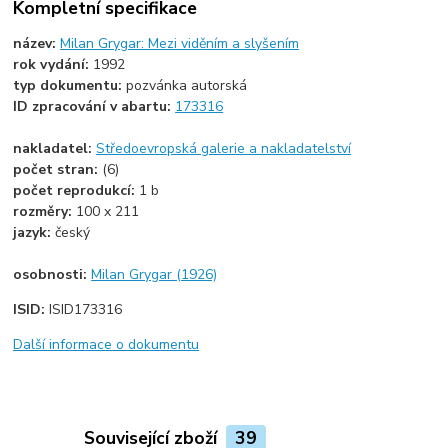
Kompletní specifikace
název:
Milan Grygar: Mezi viděním a slyšením
rok vydání:
1992
typ dokumentu:
pozvánka autorská
ID zpracování v abartu:
173316
nakladatel:
Středoevropská galerie a nakladatelství
počet stran:
(6)
počet reprodukcí:
1 b
rozměry:
100 x 211
jazyk:
český
osobnosti:
Milan Grygar (1926)
ISID:
ISID173316
Další informace o dokumentu
Související zboží
39