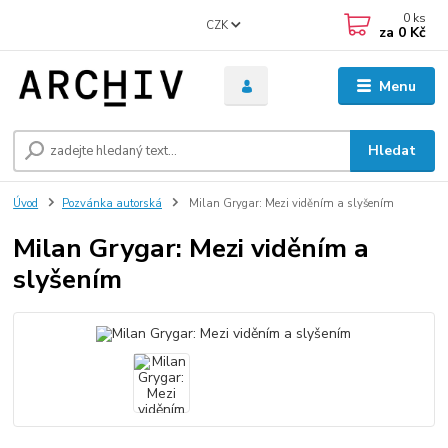
0
ks
CZK
za
0 Kč
Menu
Hledat
Úvod
Pozvánka autorská
Milan Grygar: Mezi viděním a slyšením
Milan Grygar: Mezi viděním a
slyšením