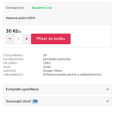
Dostupnost
Skladem 1 ks
Nejsme plátci DPH
30 Kč
/
ks
Přidat do košíku
Číslo produktu:
39
typ dokumentu:
pozvánka autorská
rok vydání:
1992
jazyk:
český
osobnosti:
Grygar, Milan
nakladatelství:
Středoevropská galerie a nakladatelství
Kompletní specifikace
Související zboží
39