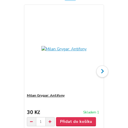
Milan Grygar: Antifony
Milan Gryga
30 Kč
30 Kč
Skladem 1
/
ks
Přidat do košíku