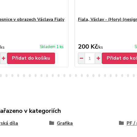
esnice v obrazech Václava Fialy
Fiala, Václav - (Hory) (nesi
200 Kč
Skladem 1 ks
S
/
ks
/
ks
Přidat do košíku
Přidat do ko
zařazeno v kategoriích
ská díla
Grafika
PF /