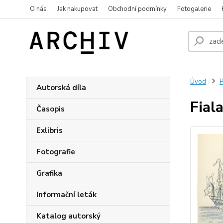
O nás
Jak nakupovat
Obchodní podmínky
Fotogalerie
Úvod
P
Autorská díla
Fial
Časopis
Exlibris
Fotografie
Grafika
Informační leták
Katalog autorský