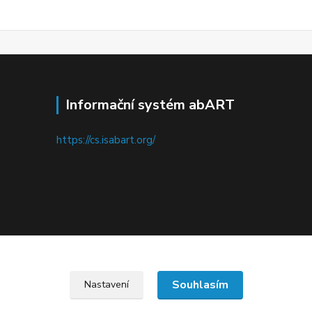
Informační systém abART
https://cs.isabart.org/
Upravit sběr cookies.
Souhlasím
Nastavení