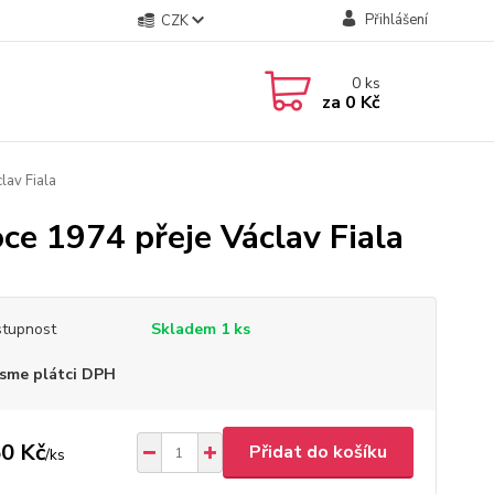
Přihlášení
CZK
0
ks
za
0 Kč
lav Fiala
ce 1974 přeje Václav Fiala
tupnost
Skladem 1 ks
sme plátci DPH
0 Kč
Přidat do košíku
/
ks