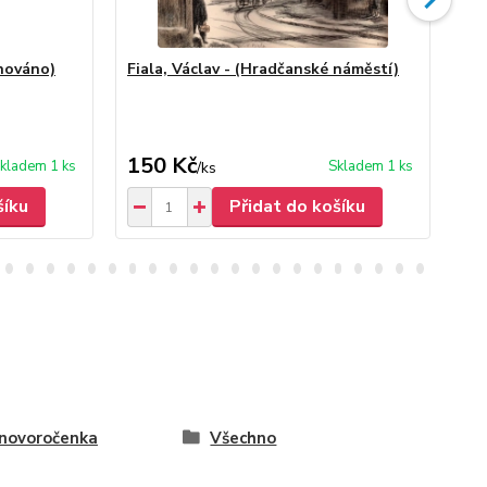
gnováno)
Fiala, Václav - (Hradčanské náměstí)
Ryp
ne
Fia
150 Kč
50
kladem 1 ks
Skladem 1 ks
/
ks
šíku
Přidat do košíku
 novoročenka
Všechno