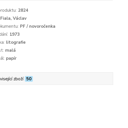
produktu:
2824
Fiala, Václav
okumentu:
PF / novoročenka
dání:
1973
ka:
litografie
st:
malá
ál:
papír
isející zboží
50