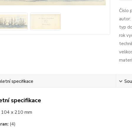
Číslo 
autor:
typ d
rok vy
techni
veliko
materi
etní specifikace
Souv
tní specifikace
:
104 x 210 mm
ran:
(4)