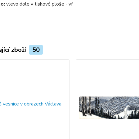
o:
vlevo dole v tiskové ploše - vf
jící zboží
50