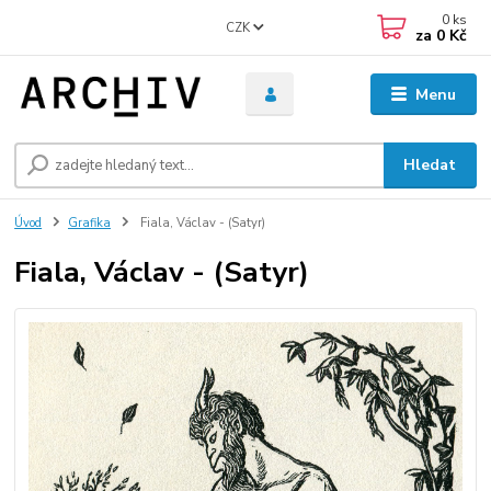
0
ks
CZK
za
0 Kč
Menu
Hledat
Úvod
Grafika
Fiala, Václav - (Satyr)
Fiala, Václav - (Satyr)