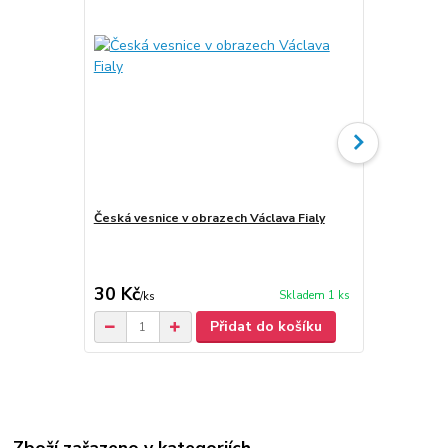
Česká vesnice v obrazech Václava Fialy
Fiala, Václa
30 Kč
200 Kč
Skladem 1 ks
/
ks
/
ks
Přidat do košíku