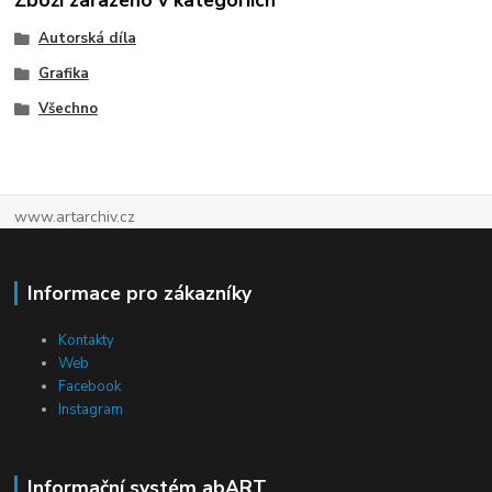
Zboží zařazeno v kategoriích
Autorská díla
Grafika
Všechno
www.artarchiv.cz
Informace pro zákazníky
Kontakty
Web
Facebook
Instagram
Informační systém abART