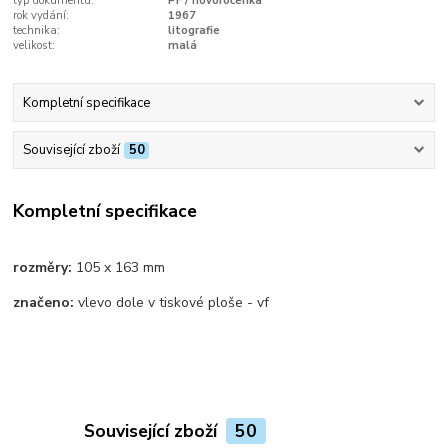
typ dokumentu:
PF / novoročenka
rok vydání:
1967
technika:
litografie
velikost:
malá
Kompletní specifikace
Související zboží
50
Kompletní specifikace
rozměry:
105 x 163 mm
značeno:
vlevo dole v tiskové ploše - vf
Související zboží
50