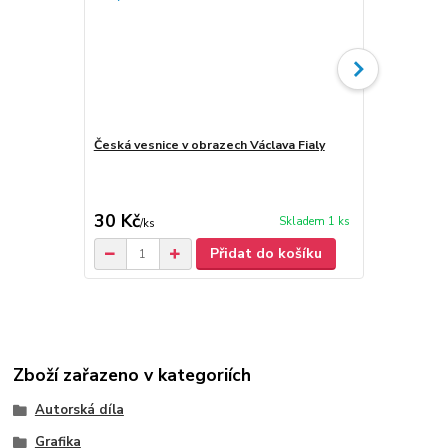
Česká vesnice v obrazech Václava Fialy
Fiala, Václa
30 Kč
200 Kč
Skladem 1 ks
/
ks
/
ks
Přidat do košíku
Zboží zařazeno v kategoriích
Autorská díla
Grafika