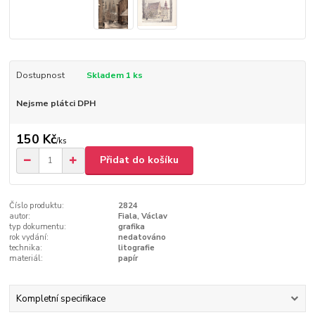
Dostupnost
Skladem 1 ks
Nejsme plátci DPH
150 Kč
/
ks
Přidat do košíku
Číslo produktu:
2824
autor:
Fiala, Václav
typ dokumentu:
grafika
rok vydání:
nedatováno
technika:
litografie
materiál:
papír
Kompletní specifikace