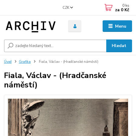
0
ks
CZK
za
0 Kč
Menu
Hledat
Úvod
Grafika
Fiala, Václav - (Hradčanské náměstí)
Fiala, Václav - (Hradčanské
náměstí)