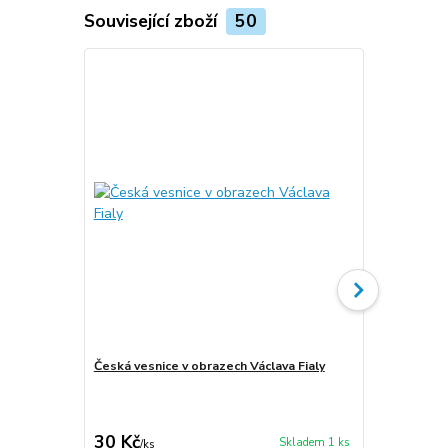
Související zboží
50
Česká vesnice v obrazech Václava Fialy
Fiala, Václa
30 Kč
200 Kč
Skladem 1 ks
/
ks
/
ks