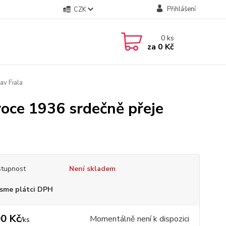
Přihlášení
CZK
0
ks
za
0 Kč
av Fiala
 roce 1936 srdečně přeje
tupnost
Není skladem
sme plátci DPH
0 Kč
Momentálně není k dispozici
/
ks