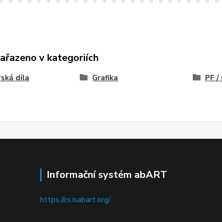
zařazeno v kategoriích
ská díla
Grafika
PF /
Informační systém abART
https://cs.isabart.org/