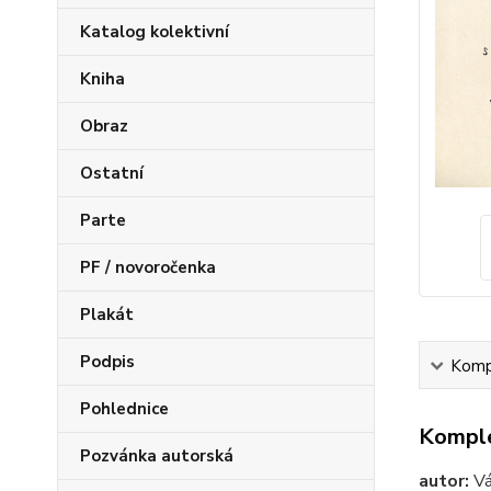
Katalog kolektivní
Kniha
Obraz
Ostatní
Parte
PF / novoročenka
Plakát
Podpis
Kompl
Pohlednice
Komple
Pozvánka autorská
autor:
Vá