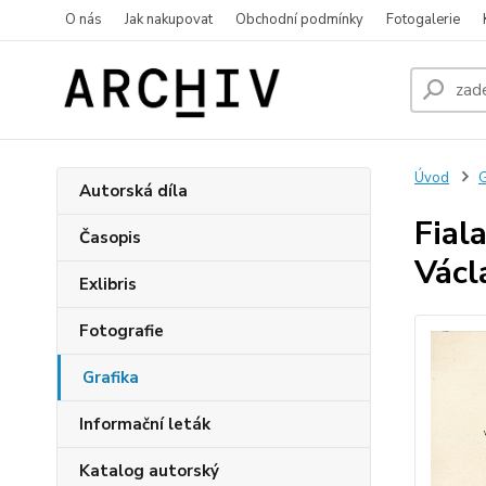
O nás
Jak nakupovat
Obchodní podmínky
Fotogalerie
Úvod
G
Autorská díla
Fial
Časopis
Václ
Exlibris
Fotografie
Grafika
Informační leták
Katalog autorský