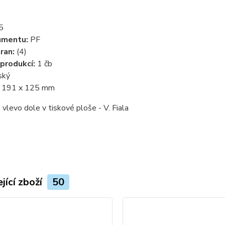
5
umentu:
PF
ran:
(4)
produkcí:
1 čb
ský
:
191 x 125 mm
:
vlevo dole v tiskové ploše - V. Fiala
jící zboží
50