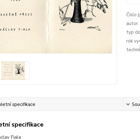
Číslo 
autor:
typ d
rok vy
techni
etní specifikace
Souv
tní specifikace
clav Fiala