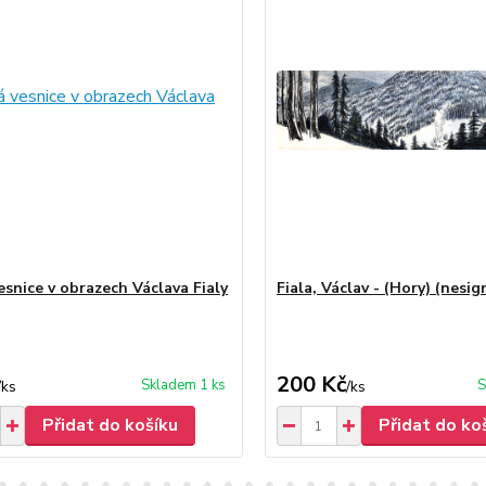
esnice v obrazech Václava Fialy
Fiala, Václav - (Hory) (nesi
200 Kč
Skladem 1 ks
S
/
ks
/
ks
Přidat do košíku
Přidat do ko