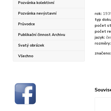
Pozvánka kolektivní
Pozvánka nevýstavní
rok:
193
typ dok
Průvodce
počet st
počet re
Publikační činnost Archivu
jazyk:
če
rozměry
Svatý obrázek
značeno
Všechno
Souvise