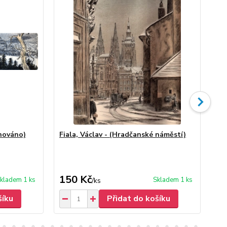
gnováno)
Fiala, Václav - (Hradčanské náměstí)
Ryp
ne
Fia
150 Kč
50
kladem 1 ks
Skladem 1 ks
/
ks
šíku
Přidat do košíku