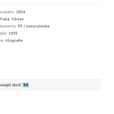
produktu:
2824
Fiala, Václav
okumentu:
PF / novoročenka
dání:
1935
ka:
litografie
isející zboží
50