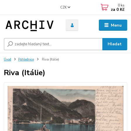
0
ks
CZK
za
0 Kč
Menu
Hledat
Úvod
Pohlednice
Riva (Itálie)
Riva (Itálie)