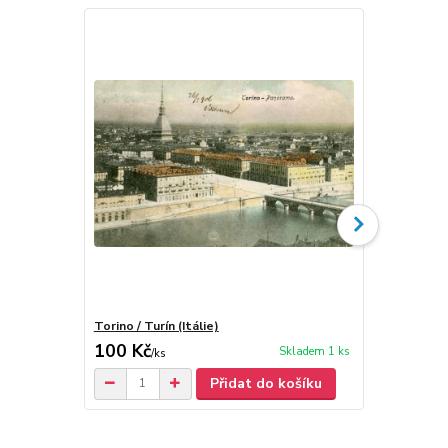
Torino / Turín (Itálie)
Meran / Mera
100 Kč
100 Kč
Skladem 1 ks
/
ks
/
ks
Přidat do košíku