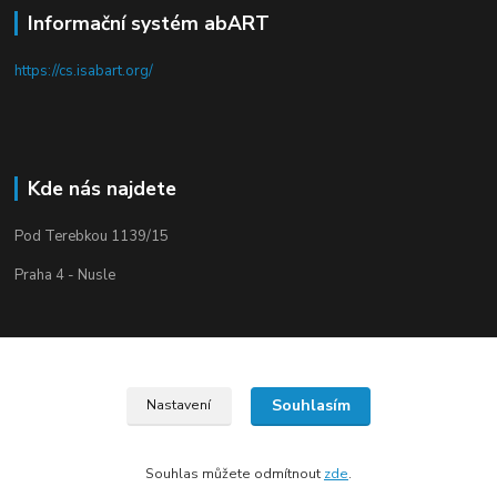
Informační systém abART
https://cs.isabart.org/
Kde nás najdete
Pod Terebkou 1139/15
Praha 4 - Nusle
Souhlasím
Nastavení
Upravit sběr cookies.
Souhlas můžete odmítnout
zde
.
Vytvořeno na
Eshop-rychle.cz