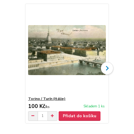
Torino / Turín (Itálie)
Meran / Mera
100 Kč
100 Kč
Skladem 1 ks
/
ks
/
ks
Přidat do košíku