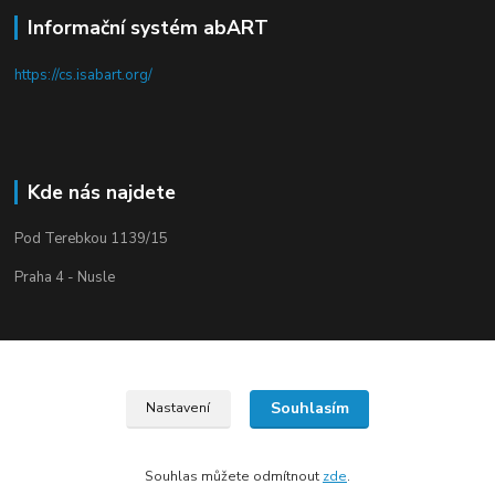
Informační systém abART
https://cs.isabart.org/
Kde nás najdete
Pod Terebkou 1139/15
Praha 4 - Nusle
Souhlasím
Nastavení
Upravit sběr cookies.
Souhlas můžete odmítnout
zde
.
Vytvořeno na
Eshop-rychle.cz