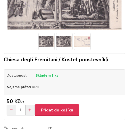
Chiesa degli Eremitani / Kostel poustevníků
Dostupnost
Skladem 1 ks
Nejsme plátci DPH
50 Kč
/
ks
Přidat do košíku
Číslo produktu:
IT