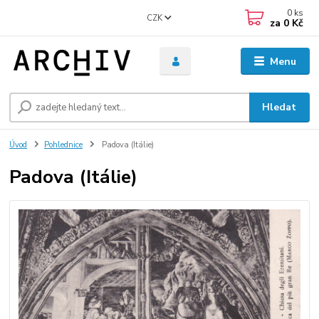
0
ks
CZK
za
0 Kč
Menu
Hledat
Úvod
Pohlednice
Padova (Itálie)
Padova (Itálie)