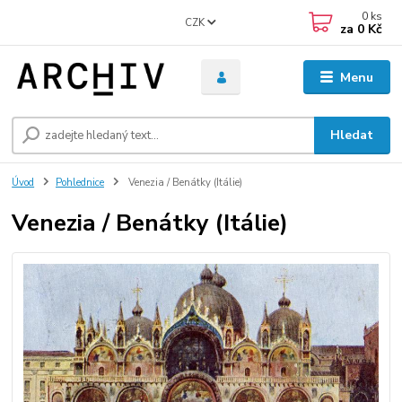
0
ks
CZK
za
0 Kč
Menu
Hledat
Úvod
Pohlednice
Venezia / Benátky (Itálie)
Venezia / Benátky (Itálie)