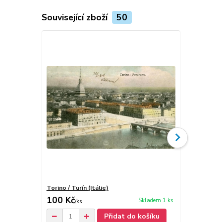
Související zboží
50
Torino / Turín (Itálie)
Meran / Mera
100 Kč
100 Kč
Skladem 1 ks
/
ks
/
ks
Přidat do košíku