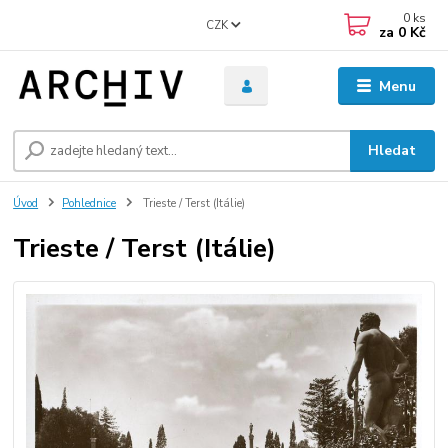
0
ks
CZK
za
0 Kč
Menu
Hledat
Úvod
Pohlednice
Trieste / Terst (Itálie)
Trieste / Terst (Itálie)