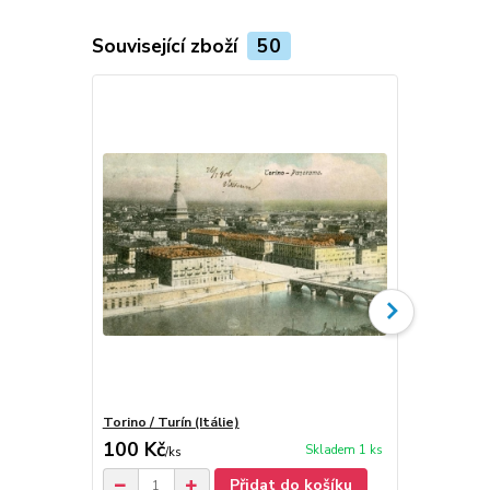
Související zboží
50
Torino / Turín (Itálie)
Meran / Mera
100 Kč
100 Kč
Skladem 1 ks
/
ks
/
ks
Přidat do košíku