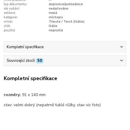
typ dokumentu:
dopisnice/pohlednice
rok vydání:
nedatováno
velikost:
malá
kategorie:
místopis
místo:
Trieste / Terst (Itálie)
stát:
Itálie
použitá:
neprošlá
Kompletní specifikace
Související zboží
50
Kompletní specifikace
rozměry:
91 x 140 mm
stav: velmi dobrý (nepatrně ťuklé růžky, stav viz foto)