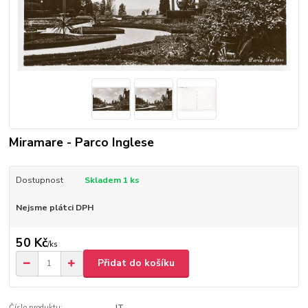
Miramare - Parco Inglese
Dostupnost
Skladem 1 ks
Nejsme plátci DPH
50 Kč
/
ks
Přidat do košíku
Číslo produktu:
IT