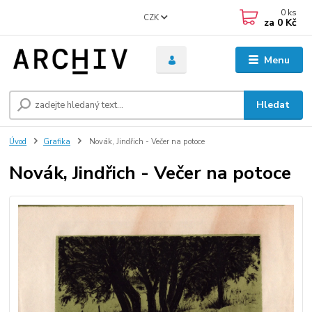
0
ks
CZK
za
0 Kč
Menu
Hledat
Úvod
Grafika
Novák, Jindřich - Večer na potoce
Novák, Jindřich - Večer na potoce