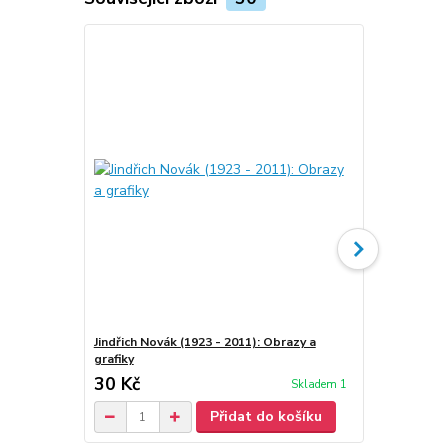
Jindřich Novák (1923 - 2011): Obrazy a
Jindřich Nov
grafiky
30 Kč
70 Kč
Skladem 1
/
ks
Přidat do košíku