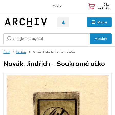
0
ks
CZK
za
0 Kč
Menu
Hledat
Úvod
Grafika
Novák, Jindřich - Soukromé očko
Novák, Jindřich - Soukromé očko