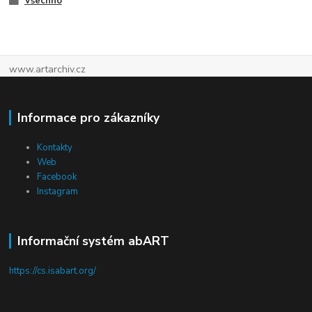
Všechno
www.artarchiv.cz
Informace pro zákazníky
Kontakty
Web
Facebook
Instagram
Informační systém abART
https://cs.isabart.org/