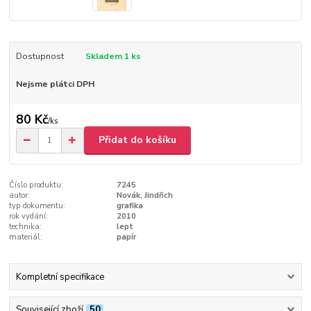
Dostupnost
Skladem 1 ks
Nejsme plátci DPH
80 Kč
/
ks
Přidat do košíku
Číslo produktu:
7245
autor:
Novák, Jindřich
typ dokumentu:
grafika
rok vydání:
2010
technika:
lept
materiál:
papír
Kompletní specifikace
Související zboží
50