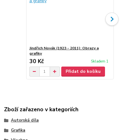
Jindřich Novák (1923 - 2011): Obrazy a
Jindřich Nov
grafiky
30 Kč
70 Kč
Skladem 1
/
ks
Přidat do košíku
Zboží zařazeno v kategoriích
Autorská díla
Grafika