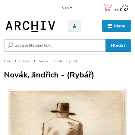
0
ks
CZK
za
0 Kč
Menu
Hledat
Úvod
Grafika
Novák, Jindřich - (Rybář)
Novák, Jindřich - (Rybář)