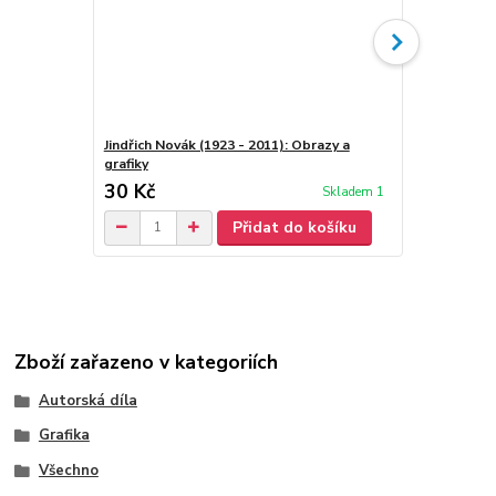
Jindřich Novák (1923 - 2011): Obrazy a
Jindřich Nov
grafiky
30 Kč
70 Kč
Skladem 1
/
ks
Přidat do košíku
Zboží zařazeno v kategoriích
Autorská díla
Grafika
Všechno