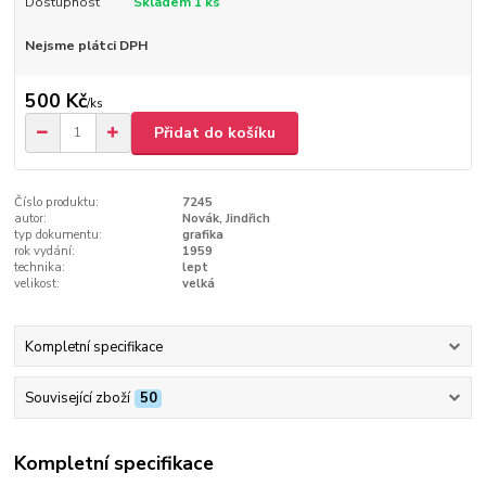
Dostupnost
Skladem 1 ks
Nejsme plátci DPH
500 Kč
/
ks
Přidat do košíku
Číslo produktu:
7245
autor:
Novák, Jindřich
typ dokumentu:
grafika
rok vydání:
1959
technika:
lept
velikost:
velká
Kompletní specifikace
Související zboží
50
Kompletní specifikace