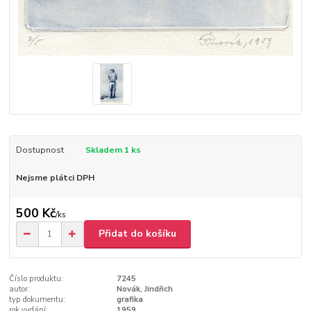
Dostupnost
Skladem 1 ks
Nejsme plátci DPH
500 Kč
/
ks
Přidat do košíku
Číslo produktu:
7245
autor:
Novák, Jindřich
typ dokumentu:
grafika
rok vydání:
1959