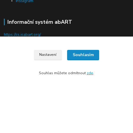
Instagram
Informační systém abART
https://cs.isabart.org/
Souhlasím
Nastavení
Kde nás najdete
Souhlas můžete odmítnout
zde
.
Pod Terebkou 1139/15
Praha 4 - Nusle
Upravit sběr cookies.