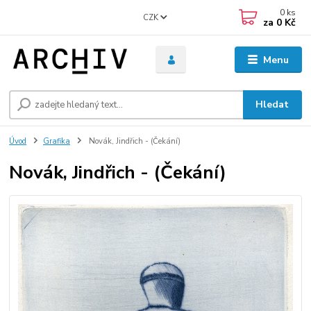
0
ks
CZK
za
0 Kč
Menu
Hledat
Úvod
Grafika
Novák, Jindřich - (Čekání)
Novák, Jindřich - (Čekání)