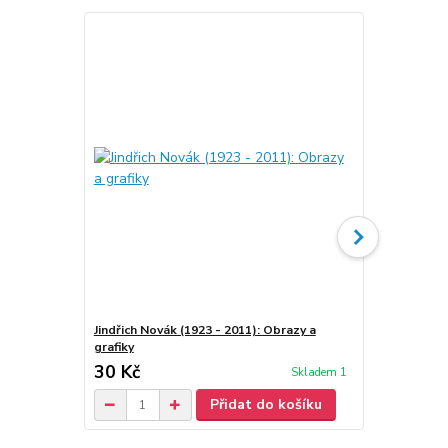
Jindřich Novák (1923 - 2011): Obrazy a
Jindřich Nov
grafiky
30 Kč
70 Kč
Skladem 1
/
ks
Přidat do košíku