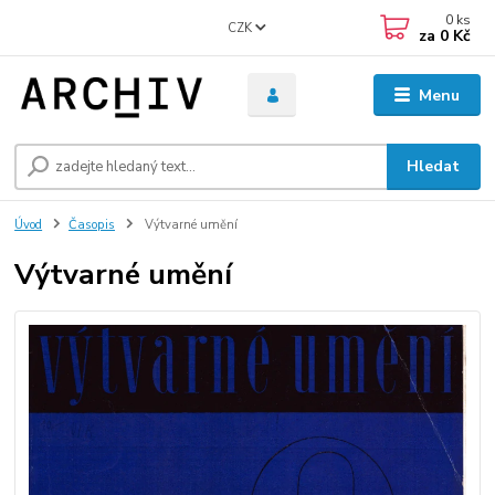
0
ks
CZK
za
0 Kč
Menu
Hledat
Úvod
Časopis
Výtvarné umění
Výtvarné umění