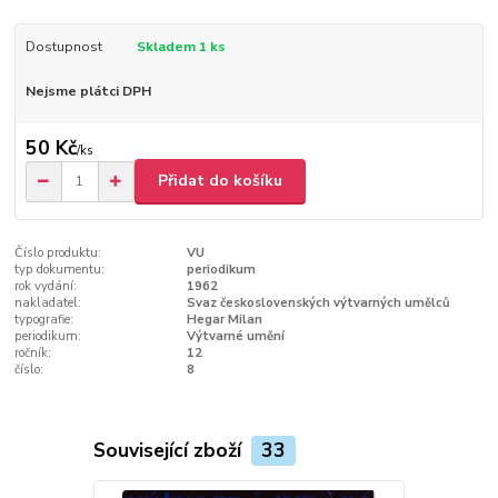
Dostupnost
Skladem 1 ks
Nejsme plátci DPH
50 Kč
/
ks
Přidat do košíku
Číslo produktu:
VU
typ dokumentu:
periodikum
rok vydání:
1962
nakladatel:
Svaz československých výtvarných umělců
typografie:
Hegar Milan
periodikum:
Výtvarné umění
ročník:
12
číslo:
8
Související zboží
33