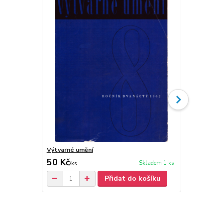
Výtvarné umění
Výtvarné um
50 Kč
50 Kč
Skladem 1 ks
/
ks
/
ks
Přidat do košíku