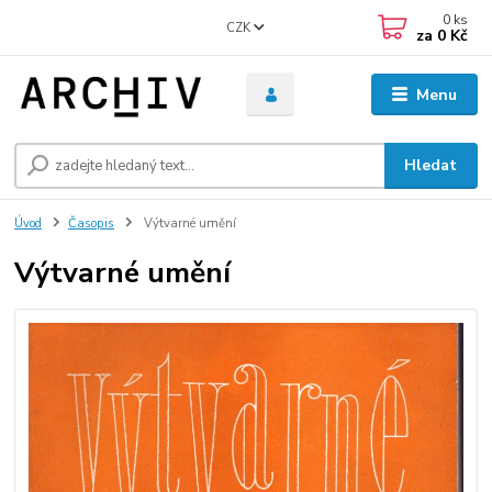
0
ks
CZK
za
0 Kč
Menu
Hledat
Úvod
Časopis
Výtvarné umění
Výtvarné umění