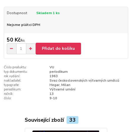
Dostupnost
Skladem 1 ks
Nejsme plátci DPH
50 Kč
/
ks
Přidat do košíku
Číslo produktu:
VU
typ dokumentu:
periodikum
rok vydání:
1963
nakladatel:
Svaz československých výtvarných umělců
typografie:
Hegar, Milan
periodikum:
Výtvarné umění
ročník:
13
číslo:
9-10
Související zboží
33