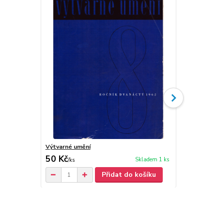
Výtvarné umění
Výtvarné um
50 Kč
50 Kč
Skladem 1 ks
/
ks
/
ks
Přidat do košíku