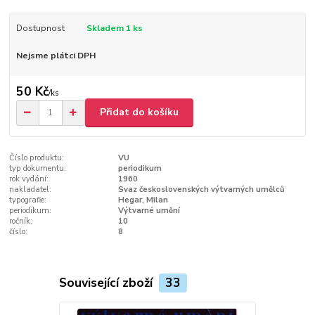
Dostupnost
Skladem 1 ks
Nejsme plátci DPH
50 Kč
/
ks
Přidat do košíku
Číslo produktu:
VU
typ dokumentu:
periodikum
rok vydání:
1960
nakladatel:
Svaz československých výtvarných umělců
typografie:
Hegar, Milan
periodikum:
Výtvarné umění
ročník:
10
číslo:
8
Související zboží
33