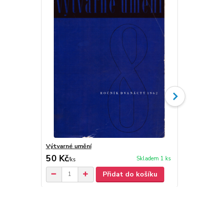
Výtvarné umění
Výtvarné um
50 Kč
50 Kč
Skladem 1 ks
/
ks
/
ks
Přidat do košíku