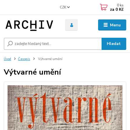
0
ks
CZK
za
0 Kč
Menu
Hledat
Úvod
Časopis
Výtvarné umění
Výtvarné umění