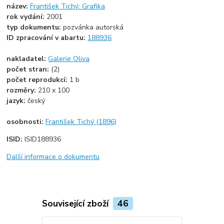
název:
František Tichý: Grafika
rok vydání:
2001
typ dokumentu:
pozvánka autorská
ID zpracování v abartu:
188936
nakladatel:
Galerie Oliva
počet stran:
(2)
počet reprodukcí:
1 b
rozměry:
210 x 100
jazyk:
český
osobnosti:
František Tichý (1896)
ISID:
ISID188936
Další informace o dokumentu
Související zboží
46