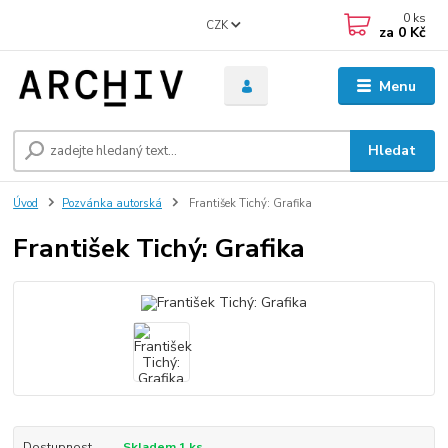
0
ks
CZK
za
0 Kč
Menu
Hledat
Úvod
Pozvánka autorská
František Tichý: Grafika
František Tichý: Grafika
Dostupnost
Skladem 1 ks