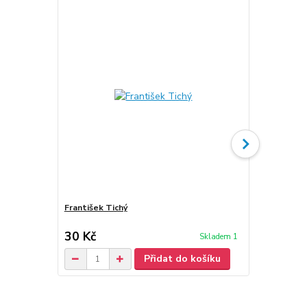
František Tichý
Neznámý Fra
30 Kč
30 Kč
Skladem 1
/
ks
Přidat do košíku