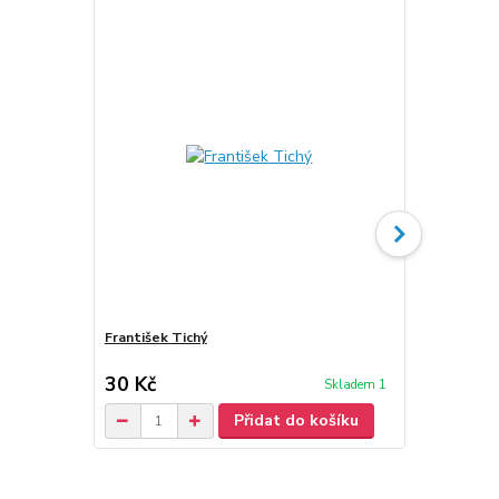
František Tichý
Neznámý Fra
30 Kč
30 Kč
Skladem 1
/
ks
Přidat do košíku