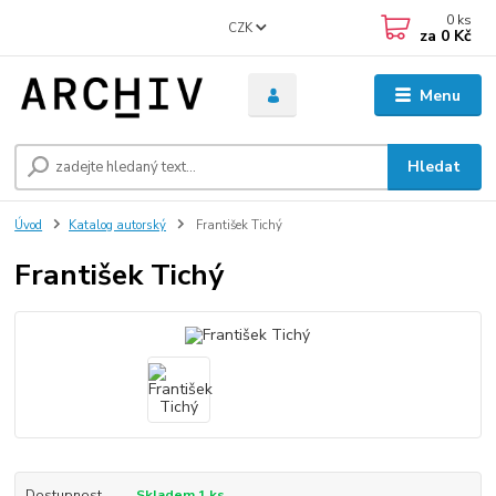
0
ks
CZK
za
0 Kč
Menu
Hledat
Úvod
Katalog autorský
František Tichý
František Tichý
Dostupnost
Skladem 1 ks