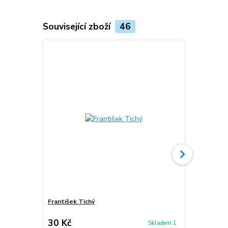
Související zboží
46
František Tichý
Neznámý Fra
30 Kč
30 Kč
Skladem 1
/
ks