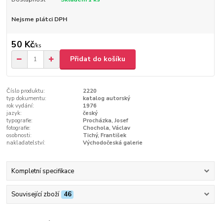
Nejsme plátci DPH
50 Kč
/
ks
Přidat do košíku
Číslo produktu:
2220
typ dokumentu:
katalog autorský
rok vydání:
1976
jazyk:
český
typografie:
Procházka, Josef
fotografie:
Chochola, Václav
osobnosti:
Tichý, František
nakladatelství:
Východočeská galerie
Kompletní specifikace
Související zboží
46