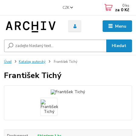
0
ks
CZK
za
0 Kč
Menu
Hledat
Úvod
Katalog autorský
František Tichý
František Tichý
Dostupnost
Skladem 1 ks