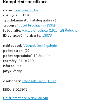
Kompletní specifikace
název:
František Tichý
rok vydání:
1976
typ dokumentu:
katalog autorský
typograf:
Josef Procházka (1935)
fotografie:
Václav Chochola (1923)
,
Jiří Řeřucha
ID zpracování v abartu:
13973
nakladatel:
Východočeská galerie
počet stran:
(22)
počet reprodukcí:
10 čb + 1 b
rozměry:
211 x 210
náklad:
500
jazyk:
český
osobnosti:
František Tichý (1896)
ISID:
ISID13973
Další informace o dokumentu