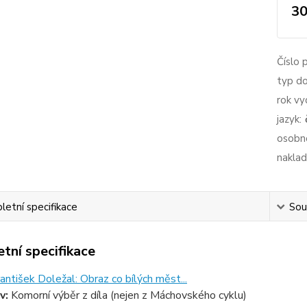
30
Číslo 
typ d
rok vy
jazyk:
osobno
naklad
etní specifikace
Souv
tní specifikace
antišek Doležal: Obraz co bílých měst...
v:
Komorní výběr z díla (nejen z Máchovského cyklu)