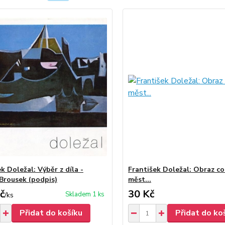
k Doležal: Výběr z díla -
František Doležal: Obraz co
Brousek (podpis)
měst...
č
30 Kč
Skladem 1 ks
/
ks
Přidat do košíku
Přidat do ko