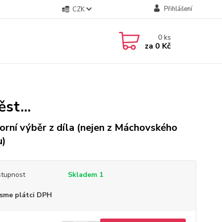
Přihlášení
CZK
0
ks
za
0 Kč
st...
rní výběr z díla (nejen z Máchovského
u)
tupnost
Skladem 1
sme plátci DPH