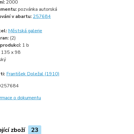
ní:
2000
umentu:
pozvánka autorská
ování v abartu:
257684
tel:
Městská galerie
ran:
(2)
produkcí:
1 b
:
135 x 98
ský
ti:
František Doležal (1910)
D257684
formace o dokumentu
jící zboží
23