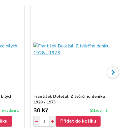
 bílých
František Doležal: Z tvůrčího deníku
Fr
1928 - 1973
30 Kč
30
Skladem 1
Skladem 1
šíku
Přidat do košíku