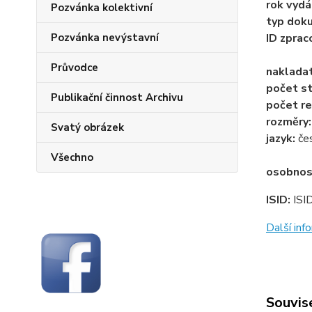
rok vydá
Pozvánka kolektivní
typ dok
Pozvánka nevýstavní
ID zprac
Průvodce
naklada
počet st
Publikační činnost Archivu
počet re
rozměry
Svatý obrázek
jazyk:
če
Všechno
osobnos
ISID:
ISI
Další in
Souvise