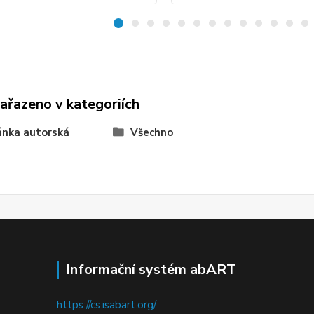
zařazeno v kategoriích
ánka autorská
Všechno
Informační systém abART
https://cs.isabart.org/