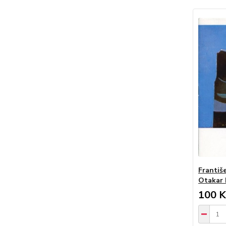
Františe
Otakar 
100 K