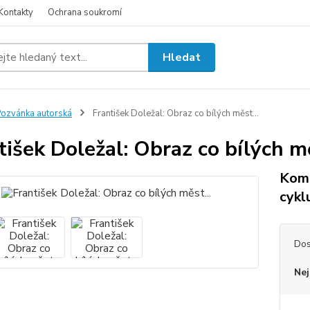
Kontakty
Ochrana soukromí
Hledat
ozvánka autorská
František Doležal: Obraz co bílých měst...
tišek Doležal: Obraz co bílých mě
Komo
cykl
Dos
Nej