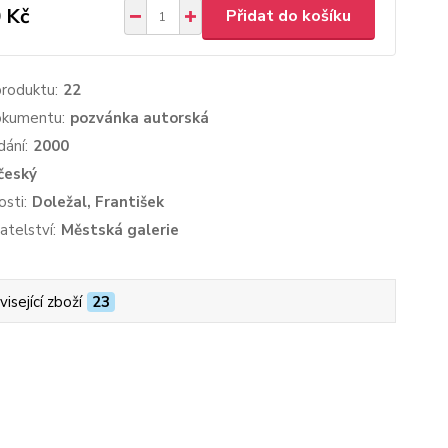
 Kč
Přidat do košíku
produktu:
22
okumentu:
pozvánka autorská
dání:
2000
český
sti:
Doležal, František
atelství:
Městská galerie
isející zboží
23