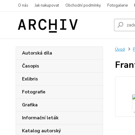
O nás
Jak nakupovat
Obchodní podmínky
Fotogalerie
Úvod
P
Autorská díla
Fran
Časopis
Exlibris
Fotografie
Grafika
Informační leták
Katalog autorský