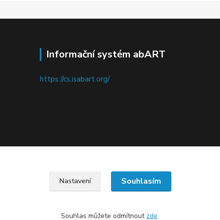
Informační systém abART
https://cs.isabart.org/
Upravit sběr cookies.
Souhlasím
Nastavení
Souhlas můžete odmítnout
zde
.