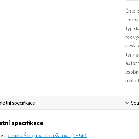
Číslo 
spisov
typ d
rok vy
jazyk:
typogr
autor 
osobno
naklad
etní specifikace
Souv
tní specifikace
tel:
Jarmila Štogrová Doležalová (1956)