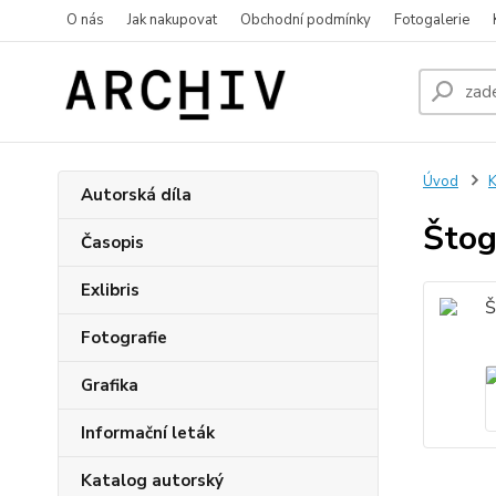
O nás
Jak nakupovat
Obchodní podmínky
Fotogalerie
Úvod
K
Autorská díla
Štog
Časopis
Exlibris
Fotografie
Grafika
Informační leták
Katalog autorský