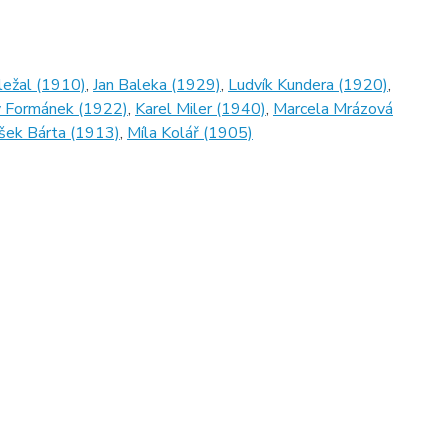
ležal (1910)
,
Jan Baleka (1929)
,
Ludvík Kundera (1920)
,
v Formánek (1922)
,
Karel Miler (1940)
,
Marcela Mrázová
išek Bárta (1913)
,
Míla Kolář (1905)