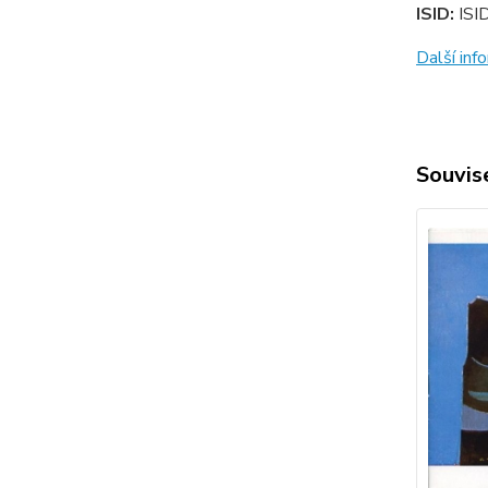
ISID:
ISI
Další in
Souvise