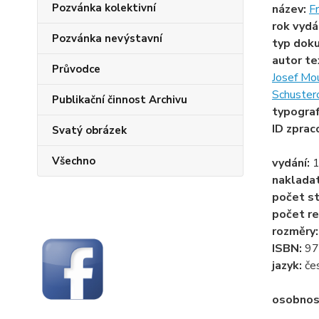
Pozvánka kolektivní
název:
Fr
rok vydá
Pozvánka nevýstavní
typ dok
autor te
Průvodce
Josef Mo
Schuster
Publikační činnost Archivu
typogra
ID zprac
Svatý obrázek
Všechno
vydání:
1
naklada
počet st
počet re
rozměry
ISBN:
97
jazyk:
če
osobnos