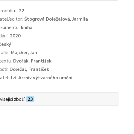
produktu:
22
atel/editor:
Štogrová Doležalová, Jarmila
okumentu:
kniha
dání:
2020
český
afie:
Majcher, Jan
textu:
Dvořák, František
sti:
Doležal, František
atelství:
Archiv výtvarného umění
isející zboží
23