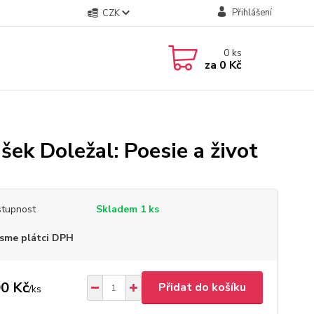
Přihlášení
CZK
0
ks
za
0 Kč
šek Doležal: Poesie a život
tupnost
Skladem 1 ks
sme plátci DPH
0 Kč
Přidat do košíku
/
ks