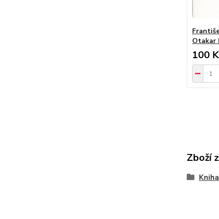
Františe
Otakar 
100 K
Zboží 
Kniha