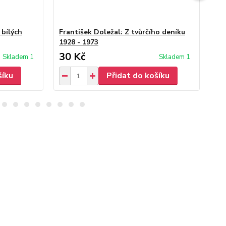
 bílých
František Doležal: Z tvůrčího deníku
Fr
1928 - 1973
30 Kč
30
Skladem 1
Skladem 1
šíku
Přidat do košíku