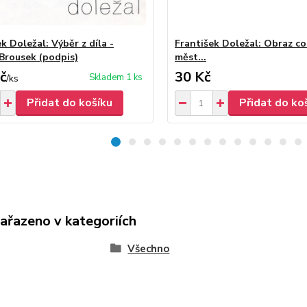
k Doležal: Výběr z díla -
František Doležal: Obraz co
Brousek (podpis)
měst...
č
30 Kč
Skladem 1 ks
/
ks
Přidat do košíku
Přidat do ko
zařazeno v kategoriích
Všechno