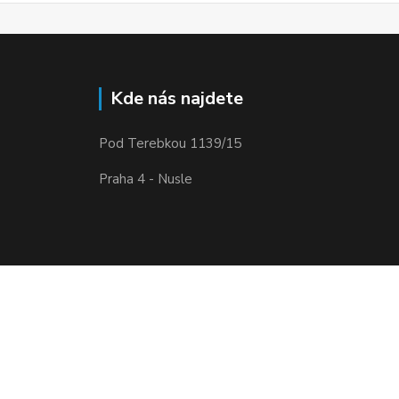
Kde nás najdete
Pod Terebkou 1139/15
Praha 4 - Nusle
Vytvořeno na
Eshop-rychle.cz