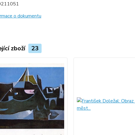
D211051
formace o dokumentu
jící zboží
23