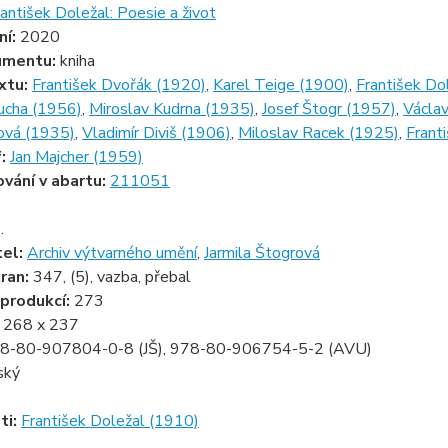
antišek Doležal: Poesie a život
ní:
2020
umentu:
kniha
xtu:
František Dvořák (1920)
,
Karel Teige (1900)
,
František Do
ucha (1956)
,
Miroslav Kudrna (1935)
,
Josef Štogr (1957)
,
Václa
ová (1935)
,
Vladimír Diviš (1906)
,
Miloslav Racek (1925)
,
Frant
f:
Jan Majcher (1959)
ování v abartu:
211051
.
tel:
Archiv výtvarného umění
,
Jarmila Štogrová
ran:
347, (5), vazba, přebal
produkcí:
273
:
268 x 237
8-80-907804-0-8 (JŠ), 978-80-906754-5-2 (AVU)
ský
ti:
František Doležal (1910)