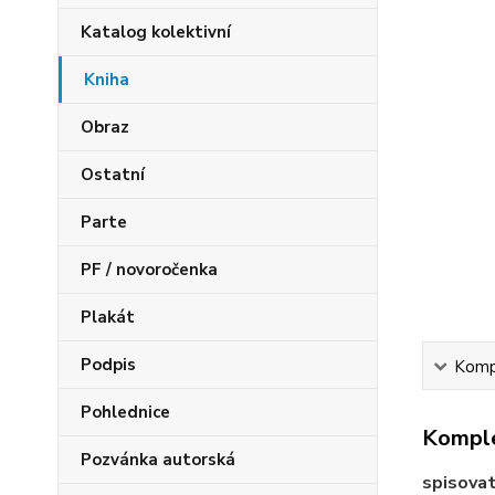
Katalog kolektivní
Kniha
Obraz
Ostatní
Parte
PF / novoročenka
Plakát
Podpis
Kompl
Pohlednice
Komple
Pozvánka autorská
spisova