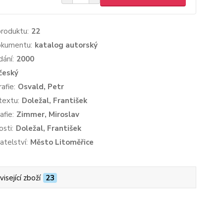
produktu:
22
okumentu:
katalog autorský
dání:
2000
český
afie:
Osvald, Petr
textu:
Doležal, František
afie:
Zimmer, Miroslav
sti:
Doležal, František
atelství:
Město Litoměřice
isející zboží
23