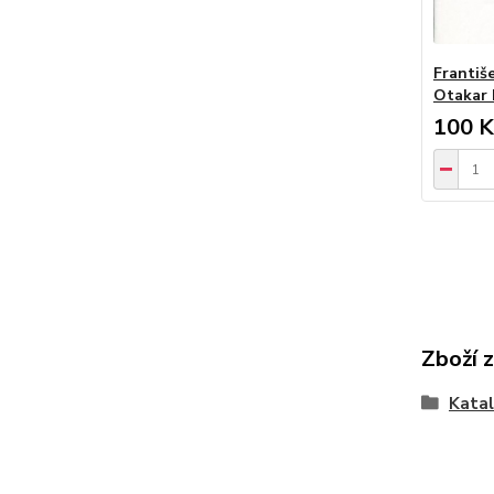
Františe
Otakar 
100 K
Zboží 
Katal