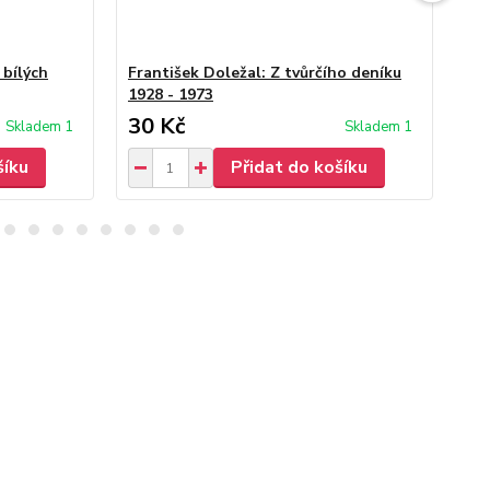
 bílých
František Doležal: Z tvůrčího deníku
Fr
1928 - 1973
30 Kč
30
Skladem 1
Skladem 1
šíku
Přidat do košíku