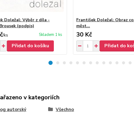
k Doležal: Výběr z díla -
František Doležal: Obraz co
Brousek (podpis)
měst...
č
30 Kč
Skladem 1 ks
/
ks
Přidat do košíku
Přidat do ko
zařazeno v kategoriích
og autorský
Všechno