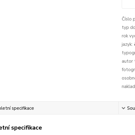
Číslo 
typ d
rok vy
jazyk:
typogr
autor 
fotogr
osobno
naklad
etní specifikace
Souv
tní specifikace