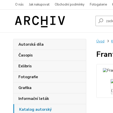
O nás
Jak nakupovat
Obchodní podmínky
Fotogalerie
Úvod
K
Autorská díla
Fran
Časopis
Exlibris
Fotografie
Grafika
Informační leták
Katalog autorský