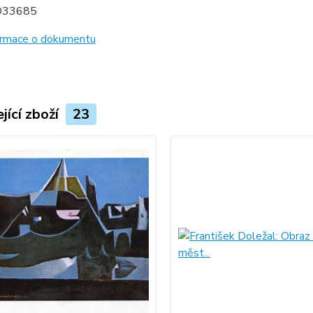
D33685
formace o dokumentu
jící zboží
23