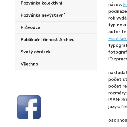
Pozvánka kolektivní
název:
F
podnáze
Pozvánka nevýstavní
rok vydá
typ dok
Průvodce
autor te
Františe
Publikační činnost Archivu
typogra
Svatý obrázek
fotograf
ID zprac
Všechno
naklada
počet st
počet re
rozměry
ISBN:
80
jazyk:
če
osobnos