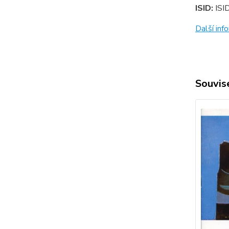
ISID:
ISI
Další in
Souvise