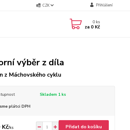
Přihlášení
CZK
0
ks
za
0 Kč
rní výběr z díla
n z Máchovského cyklu
tupnost
Skladem 1 ks
sme plátci DPH
 Kč
Přidat do košíku
/
ks