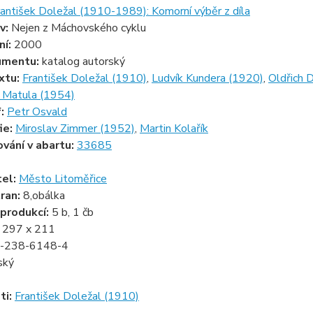
rantišek Doležal (1910-1989): Komorní výběr z díla
v:
Nejen z Máchovského cyklu
ní:
2000
umentu:
katalog autorský
xtu:
František Doležal (1910)
,
Ludvík Kundera (1920)
,
Oldřich 
k Matula (1954)
f:
Petr Osvald
ie:
Miroslav Zimmer (1952)
,
Martin Kolařík
ování v abartu:
33685
tel:
Město Litoměřice
ran:
8,obálka
produkcí:
5 b, 1 čb
:
297 x 211
-238-6148-4
ský
ti:
František Doležal (1910)