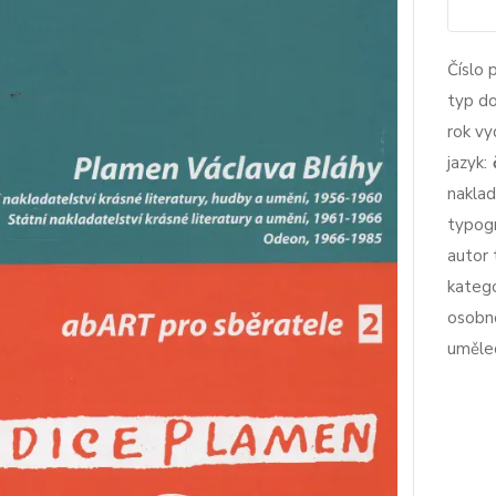
Číslo 
typ d
rok vy
jazyk:
naklad
typogr
autor 
katego
osobno
uměle