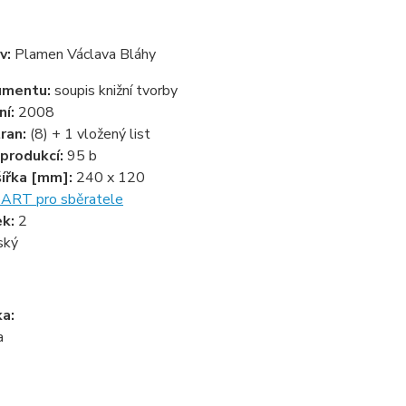
v:
Plamen Václava Bláhy
umentu:
soupis knižní tvorby
ní:
2008
ran:
(8) + 1 vložený list
produkcí:
95 b
šířka [mm]:
240 x 120
ART pro sběratele
ek:
2
ský
a:
a