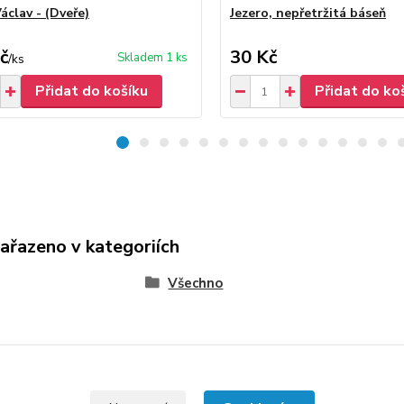
áclav - (Dveře)
Jezero, nepřetržitá báseň
č
30 Kč
Skladem 1 ks
/
ks
Přidat do košíku
Přidat do ko
zařazeno v kategoriích
Všechno