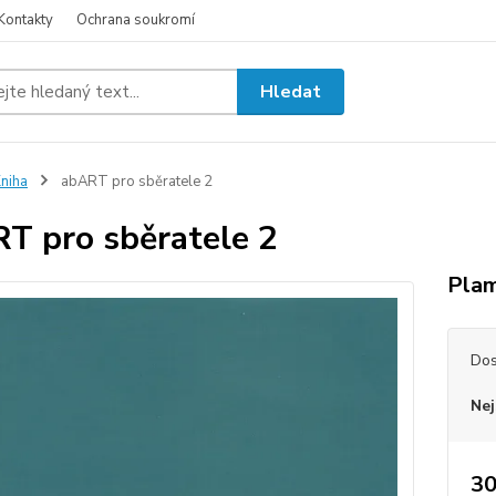
Kontakty
Ochrana soukromí
Hledat
niha
abART pro sběratele 2
T pro sběratele 2
Plam
Dos
Nej
30