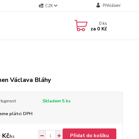
Přihlášení
CZK
0
ks
za
0 Kč
en Václava Bláhy
tupnost
Skladem 5 ks
sme plátci DPH
 Kč
Přidat do košíku
/
ks