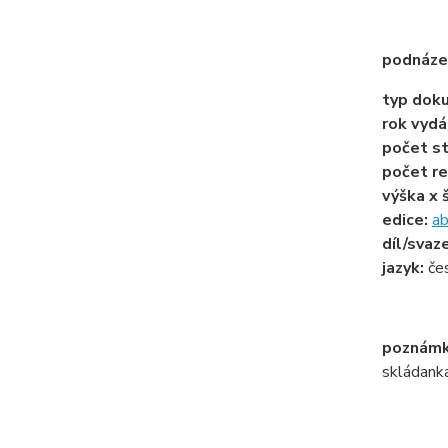
podnáze
typ dok
rok vydá
počet st
počet re
výška x 
edice:
ab
díl/svaz
jazyk:
če
poznámk
skládank