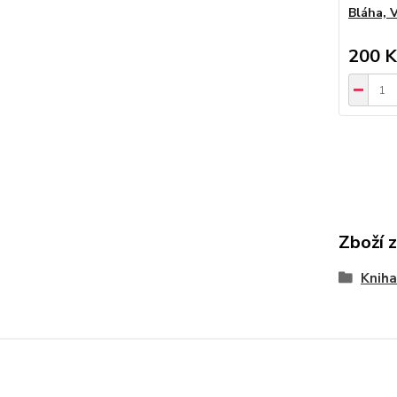
Bláha, V
200 K
Zboží 
Kniha
www.artarchiv.cz