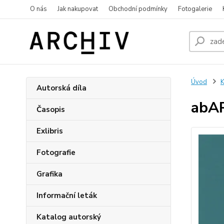
O nás
Jak nakupovat
Obchodní podmínky
Fotogalerie
Úvod
K
Autorská díla
abAR
Časopis
Exlibris
Fotografie
Grafika
Informační leták
Katalog autorský