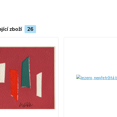
jící zboží
26