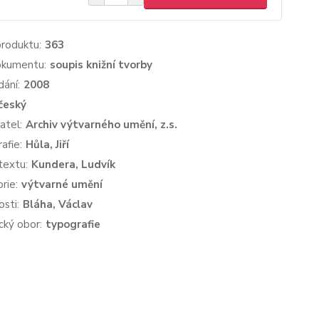
produktu:
363
okumentu:
soupis knižní tvorby
dání:
2008
český
atel:
Archiv výtvarného umění, z.s.
afie:
Hůla, Jiří
textu:
Kundera, Ludvík
rie:
výtvarné umění
sti:
Bláha, Václav
cký obor:
typografie