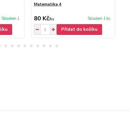
Matematika 4
Vác
80 Kč
3
Skladem 1
Skladem 1 ks
/
ks
šíku
Přidat do košíku