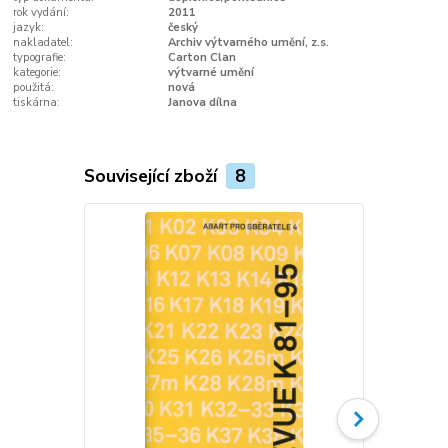
rok vydání:
2011
jazyk:
český
nakladatel:
Archiv výtvarného umění, z.s.
typografie:
Carton Clan
kategorie:
výtvarné umění
použitá:
nová
tiskárna:
Janova dílna
Související zboží
8