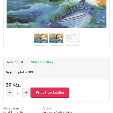
Dostupnost
Skladem 10 ks
Nejsme plátci DPH
20 Kč
/
ks
Přidat do košíku
Číslo produktu:
Archiv
typ dokumentu:
dopisnice/pohlednice