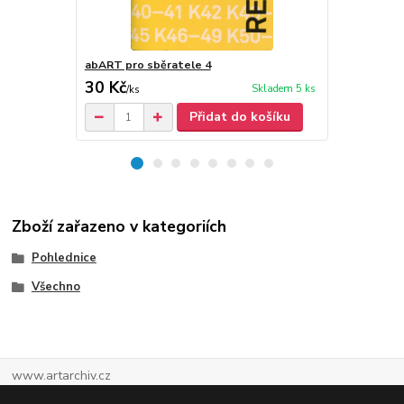
abART pro sběratele 4
Galerie H
30 Kč
400 Kč
Skladem 5 ks
/
ks
/
ks
Přidat do košíku
Zboží zařazeno v kategoriích
Pohlednice
Všechno
www.artarchiv.cz