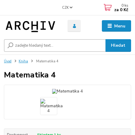
0
ks
CZK
za
0 Kč
Menu
Hledat
Úvod
Kniha
Matematika 4
Matematika 4
Dostupnost
Skladem 1 ks