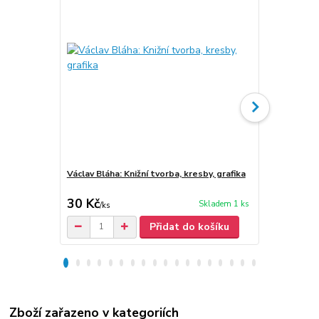
Václav Bláha: Knižní tvorba, kresby, grafika
Jezero, nep
30 Kč
30 Kč
Skladem 1 ks
/
ks
Přidat do košíku
Zboží zařazeno v kategoriích