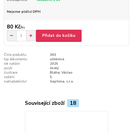
Nejsme plátci DPH
80 Kč
/
ks
Přidat do košíku
Číslo produktu:
363
typ dokumentu:
učebnice
rok vydání:
2025
jazyk:
český
ilustrace:
Bláha, Václav
vydání:
5.
nakladatelství:
Septima, s.r.o.
Související zboží
18